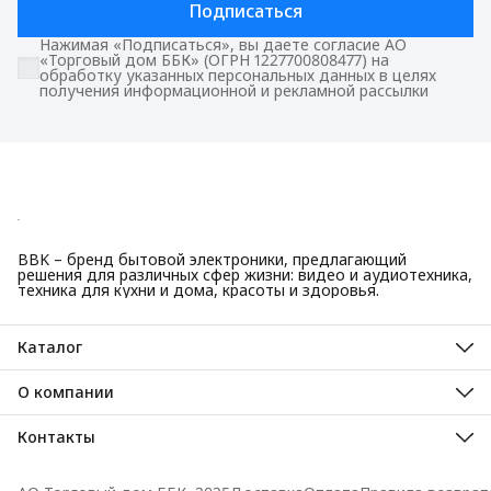
Подписаться
Нажимая «Подписаться», вы даете согласие АО
«Торговый дом ББК» (ОГРН 1227700808477) на
обработку указанных персональных данных в целях
получения информационной и рекламной рассылки
BBK – бренд бытовой электроники, предлагающий
решения для различных сфер жизни: видео и аудиотехника,
техника для кухни и дома, красоты и здоровья.
Каталог
Красота и здоровье
Техника для кухни
О компании
Крупная бытовая техника
О нас
Техника для дома
Гарантийные обязательства
Контакты
ТВ, аудио, видео
Авторизованные сервисные центры
Адрес
125445, город Москва, Ленинградское шоссе, дом 65, стр. 3