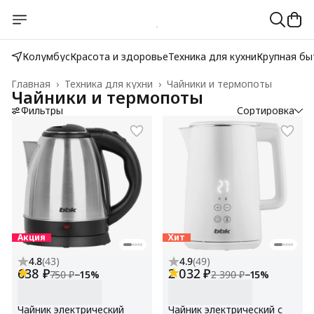
Колумбус
Красота и здоровье
Техника для кухни
Крупная бы
Главная
›
Техника для кухни
›
Чайники и термопоты
Чайники и термопоты
Фильтры
Сортировка
Акция
Хит
4.8
(
43
)
4.9
(
49
)
638 ₽
2 032 ₽
750 ₽
−
15
%
2 390 ₽
−
15
%
Чайник электрический
Чайник электрический с