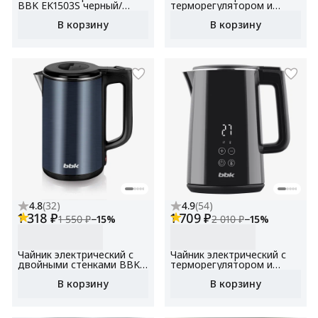
BBK EK1503S черный/
терморегулятором и
нержавеющая сталь,
подогревом BBK EK1500,
В корзину
В корзину
объем 1.5 л, мощность
белый, объем 1,5 л,
1500 Вт
мощность 1850-2200 Вт,
контроллер STRIX
4.8
(
32
)
4.9
(
54
)
1 318 ₽
1 709 ₽
1 550 ₽
−
15
%
2 010 ₽
−
15
%
Чайник электрический с
Чайник электрический с
двойными стенками BBK
терморегулятором и
EK1812 темный океан,
подогревом BBK EK1501,
В корзину
В корзину
объем 1.7 л, мощность
черный, объем 1,5 л,
1850-2200Вт, стальной
мощность 1850-2200 Вт,
корпус
контроллер STRIX