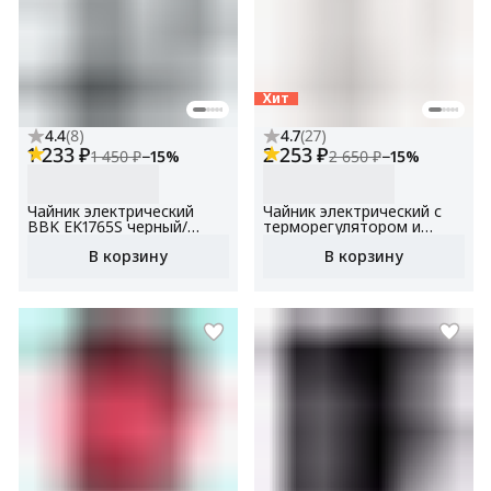
Хит
4.4
(
8
)
4.7
(
27
)
1 233 ₽
2 253 ₽
1 450 ₽
−
15
%
2 650 ₽
−
15
%
Чайник электрический
Чайник электрический с
BBK EK1765S черный/
терморегулятором и
нержавеющая сталь,
подогревом BBK EK1704,
В корзину
В корзину
объем 1.7 л, мощность
белый, объем 1,7 л,
1850-2200 Вт, контроллер
мощность 1850-2200 Вт,
STRIX
контроллер STRIX