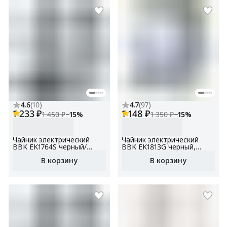
4.6
(
10
)
4.7
(
97
)
1 233 ₽
1 148 ₽
1 450 ₽
−
15
%
1 350 ₽
−
15
%
Чайник электрический
Чайник электрический
BBK EK1764S черный/
BBK EK1813G черный,
нержавеющая сталь,
объем 1.8 л, мощность
В корзину
В корзину
объем 1.7 л, мощность
1800-2000Вт, корпус из
1850-2200 Вт, контроллер
закаленного стекла
STRIX