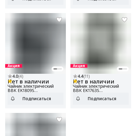
Акция
Акция
4.0
(
4
)
4.4
(
11
)
Нет в наличии
Нет в наличии
Чайник электрический
Чайник электрический
BBK EK1809S
BBK EK1763S
нержавеющая сталь/
нержавеющая сталь/
Подписаться
Подписаться
черный, объем 1.8 л,
черный, объем 1.7 л,
мощность 1800-2000 Вт
мощность 1800-2000 Вт