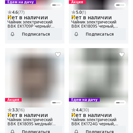
Едем на дачу
Акция
4.6
(
77
)
5.0
(
1
)
Нет в наличии
Нет в наличии
Чайник электрический
Чайник электрический
BBK EK1709P черный/
BBK EK1809S черный,
красный, объем 1.7 л,
объем 1.8 л, мощность
Подписаться
Подписаться
мощность 1800-2000 Вт
1800-2000 Вт
Акция
Едем на дачу
3.3
(
16
)
4.4
(
30
)
Нет в наличии
Нет в наличии
Чайник электрический
Чайник электрический
BBK EK1809S медный/
BBK EK1724G черный,
черный, объем 1.8 л,
объем 1.7 л, мощность
Подписаться
Подписаться
мощность 1800-2000 Вт
1850-2200 Вт