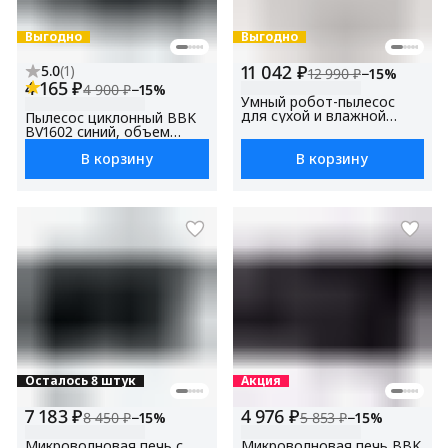
Выгодно
Выгодно
11 042 ₽
5.0
(
1
)
12 990 ₽
−
15
%
4 165 ₽
4 900 ₽
−
15
%
Умный робот-пылесос
для сухой и влажной
Пылесос циклонный BBK
уборки BBK BV3503 /
BV1602 синий, объем
Яндекс Алиса / мощность
пылесборника 2 л,
всасывания 3500 Па
В корзину
В корзину
мощность всасывания
300 Вт, НЕРА фильтр
(модель FBV1601H), 3
насадки в комплекте
Осталось 8 штук
Акция
7 183 ₽
4 976 ₽
8 450 ₽
−
15
%
5 853 ₽
−
15
%
Микроволновая печь с
Микроволновая печь BBK