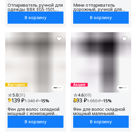
Отпариватель ручной для
Мини отпариватель
одежды BBK EGS-1501,
дорожный, ручной для
мощность 1500 Вт,
одежды BBK EGS-1502,
В корзину
В корзину
вертикальный, для дома,
мощность1500 Вт,
для штор , защита от
вертикальный, для дома,
перегрева, функция
для штор , защита от
утюга, функция
перегрева, функция
блокировки подачи пара
блокировки подачи пара
Выгодно
Акция
5.0
(
31
)
4.6
(
69
)
1 139 ₽
893 ₽
1 340 ₽
−
15
%
1 050 ₽
−
15
%
Фен для волос складной
Фен для волос складной
мощный с ионизацией
мощный маленький
BHD1601 графит,
BHD1202черный,
В корзину
В корзину
мощность 1600 Вт, 3
мощность 1200 Вт, 3
температурных режима, 2
температурных режима, 2
скорости, складная ручка
скорости, складная ручка