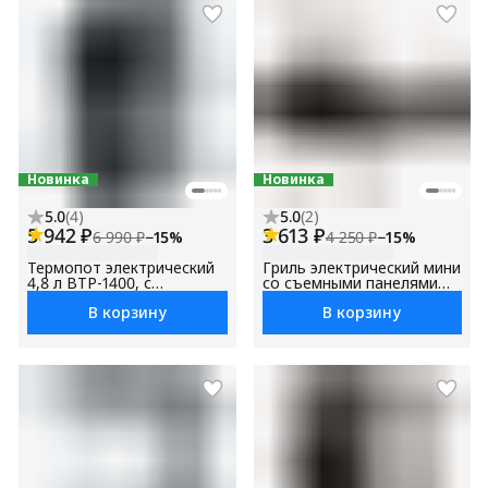
Новинка
Новинка
5.0
(
4
)
5.0
(
2
)
5 942 ₽
3 613 ₽
6 990 ₽
−
15
%
4 250 ₽
−
15
%
Термопот электрический
Гриль электрический мини
4,8 л BTP-1400, с
со съемными панелями
поддержанием
BEG3002 для дома, для
В корзину
В корзину
температуры,LED-
шаурмы, защита от
дисплей, Блокировка от
перегрева
детей