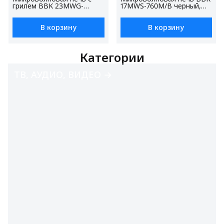
грилем BBK 23MWG-
17MWS-760M/B черный,
930S/BW черный/белый,
объем 17 л, мощность 700
объем 23 л, мощность
Вт
900 Вт, блокировка от
В корзину
В корзину
детей
Категории
ТВ, АУДИО, ВИДЕО →