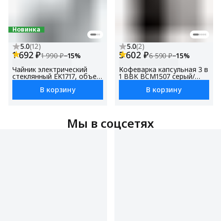
Новинка
5.0
(
12
)
5.0
(
2
)
1 692 ₽
5 602 ₽
1 990 ₽
−
15
%
6 590 ₽
−
15
%
Чайник электрический
Кофеварка капсульная 3 в
стеклянный EK1717, объем
1 BBK BCM1507 серый/
1.7 л, мощность1850-2200
черный, 19Бар, емкость
В корзину
В корзину
Вт, контроллер STRIX
резервуара 0.6 л, 1450Вт
Мы в соцсетях