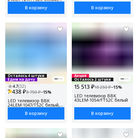
24", HD Ready, Яндекс ТВ
В корзину
В корзину
Осталось 4 штуки
Акция
Едем на дачу
Осталось 2 штуки
15 513 ₽
4.7
(
32
)
18 250 ₽
−
15
%
7 438 ₽
8 750 ₽
−
15
%
LED телевизор BBK
43LEM-1054/FTS2C белый
LED телевизор BBK
24LEM-1047/TS2C белый,
24", HD Ready
В корзину
В корзину