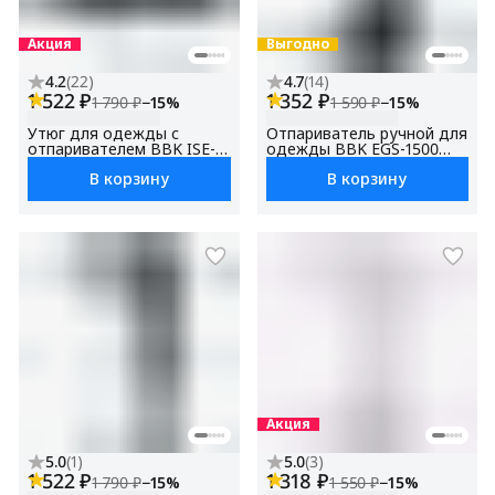
Акция
Выгодно
4.2
(
22
)
4.7
(
14
)
1 522 ₽
1 352 ₽
1 790 ₽
−
15
%
1 590 ₽
−
15
%
Утюг для одежды с
Отпариватель ручной для
отпаривателем BBK ISE-
одежды BBK EGS-1500
2601, антипригарное
мощность1500 Вт,
В корзину
В корзину
покрытие, темно-синий,
вертикальный, для дома,
мощность 2600 Вт,
для штор, защита от
вертикальное
перегрева
отпаривание, функция
автоматического
отключения
Акция
5.0
(
1
)
5.0
(
3
)
1 522 ₽
1 318 ₽
1 790 ₽
−
15
%
1 550 ₽
−
15
%