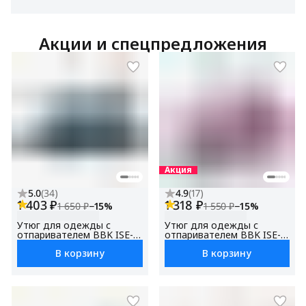
Акции и спецпредложения
Акция
5.0
(
34
)
4.9
(
17
)
1 403 ₽
1 318 ₽
1 650 ₽
−
15
%
1 550 ₽
−
15
%
Утюг для одежды с
Утюг для одежды с
отпаривателем BBK ISE-
отпаривателем BBK ISE-
2410, антипригарное
2409, антипригарное
В корзину
В корзину
покрытие, черный/синий,
покрытие, фиолетовый,
мощность 2400 Вт,
мощность 2400 Вт,
вертикальное
вертикальное
отпаривание, Функция
отпаривание
Self-Cleaning
(самоочистка)