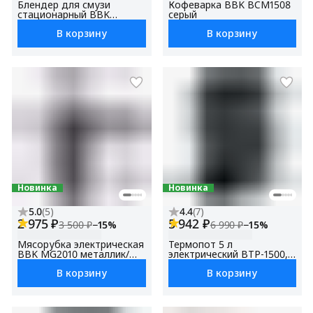
Блендер для смузи
Кофеварка BBK BCM1508
стационарный BBK
серый
KBS1201
В корзину
В корзину
Новинка
Новинка
5.0
(
5
)
4.4
(
7
)
2 975 ₽
5 942 ₽
3 500 ₽
−
15
%
6 990 ₽
−
15
%
Мясорубка электрическая
Термопот 5 л
BBK MG2010 металлик/
электрический BTP-1500, с
черный, макс. мощность
поддержанием
В корзину
В корзину
2000 Вт, функция
температуры, Сенсорное
реверса, 4 насадки в
управление, Блокировка
комплекте
от детей