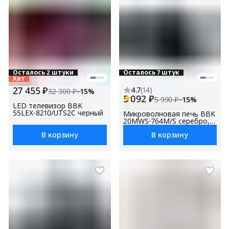
Осталось 2 штуки
Осталось 7 штук
Хит
27 455 ₽
4.7
(
14
)
32 300 ₽
−
15
%
5 092 ₽
5 990 ₽
−
15
%
LED телевизор BBK
55LEX-8210/UTS2C черный
Микроволновая печь BBK
20MWS-764M/S серебро,
объем 20 л, мощность
В корзину
В корзину
700 Вт