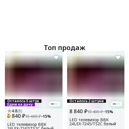
Топ продаж
Осталось 5 штук
Осталось 2 штуки
Едем на дачу
8 840 ₽
4.8
(
8
)
10 400 ₽
−
15
%
8 840 ₽
10 400 ₽
−
15
%
LED телевизор BBK
24LEX-7245/TS2C белый
LED телевизор BBK
24LEX-7247/TS2C белый,