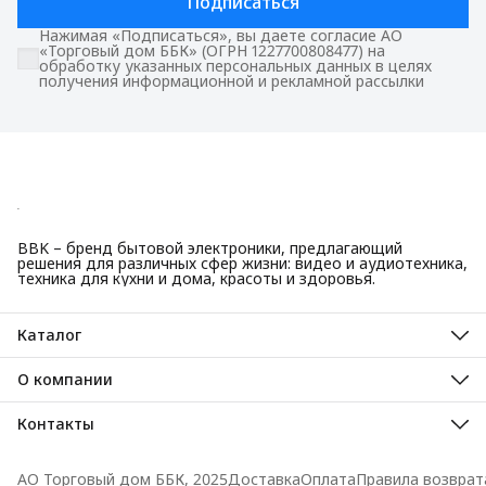
Подписаться
Нажимая «Подписаться», вы даете согласие АО
«Торговый дом ББК» (ОГРН 1227700808477) на
обработку указанных персональных данных в целях
получения информационной и рекламной рассылки
BBK – бренд бытовой электроники, предлагающий
решения для различных сфер жизни: видео и аудиотехника,
техника для кухни и дома, красоты и здоровья.
Каталог
Красота и здоровье
Техника для кухни
О компании
Крупная бытовая техника
О нас
Техника для дома
Гарантийные обязательства
Контакты
ТВ, аудио, видео
Авторизованные сервисные центры
Адрес
125445, город Москва, Ленинградское шоссе, дом 65, стр. 3
АО Торговый дом ББК, 2025
Доставка
Оплата
Правила возврат
Телефон