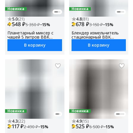
Новинка
Новинка
5.0
(
21
)
4.8
(
81
)
4 548 ₽
2 678 ₽
5 350 ₽
−
15
%
3 150 ₽
−
15
%
Планетарный миксер с
Блендер измельчитель
чашей 5 литров BBK
стационарный BBK
KBM1500
KBS1202 с кофемолкой
В корзину
В корзину
Новинка
Новинка
4.3
(
22
)
4.9
(
15
)
2 117 ₽
5 525 ₽
2 490 ₽
−
15
%
6 500 ₽
−
15
%