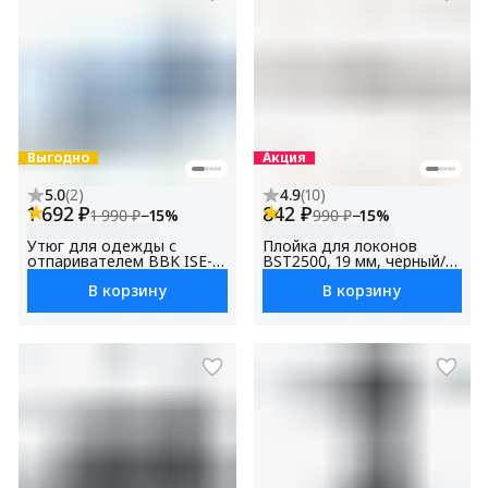
Выгодно
Акция
5.0
(
2
)
4.9
(
10
)
1 692 ₽
842 ₽
1 990 ₽
−
15
%
990 ₽
−
15
%
Утюг для одежды с
Плойка для локонов
отпаривателем BBK ISE-
BST2500, 19 мм, черный/
2411,антипригарное
шампань, керамическое
В корзину
В корзину
покрытие, голубой,
покрытие
мощность 2400 Вт,
вертикальное
отпаривание, функция
автоматического
отключения