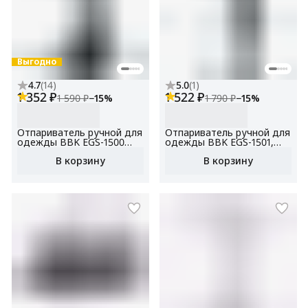
Выгодно
4.7
(
14
)
5.0
(
1
)
1 352 ₽
1 522 ₽
1 590 ₽
−
15
%
1 790 ₽
−
15
%
Отпариватель ручной для
Отпариватель ручной для
одежды BBK EGS-1500
одежды BBK EGS-1501,
мощность1500 Вт,
мощность 1500 Вт,
В корзину
В корзину
вертикальный, для дома,
вертикальный, для дома,
для штор, защита от
для штор , защита от
перегрева
перегрева, функция
утюга, функция
блокировки подачи пара