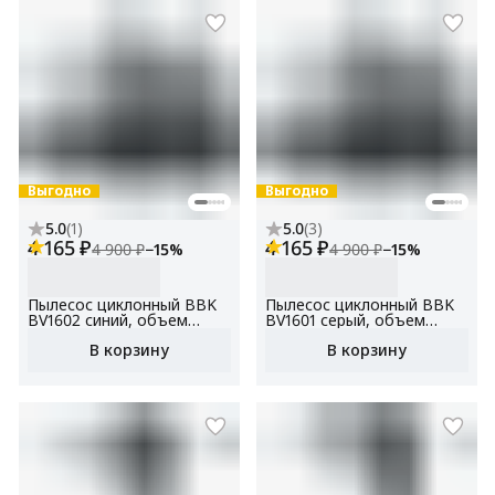
автоматического
автоматического
отключения
отключения
Выгодно
Выгодно
5.0
(
1
)
5.0
(
3
)
4 165 ₽
4 165 ₽
4 900 ₽
−
15
%
4 900 ₽
−
15
%
Пылесос циклонный BBK
Пылесос циклонный BBK
BV1602 синий, объем
BV1601 серый, объем
пылесборника 2 л,
пылесборника 2 л,
В корзину
В корзину
мощность всасывания 300
мощность всасывания 300
Вт, НЕРА фильтр (модель
Вт, НЕРА фильтр (модель
FBV1601H), 3 насадки в
FBV1601H), 3 насадки в
комплекте
комплекте