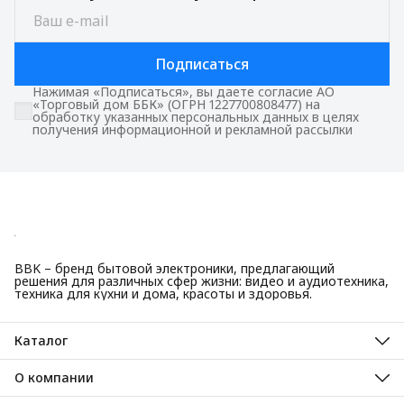
Подписаться
Нажимая «Подписаться», вы даете согласие АО
«Торговый дом ББК» (ОГРН 1227700808477) на
обработку указанных персональных данных в целях
получения информационной и рекламной рассылки
BBK – бренд бытовой электроники, предлагающий
решения для различных сфер жизни: видео и аудиотехника,
техника для кухни и дома, красоты и здоровья.
Каталог
Красота и здоровье
Техника для кухни
О компании
Крупная бытовая техника
О нас
Техника для дома