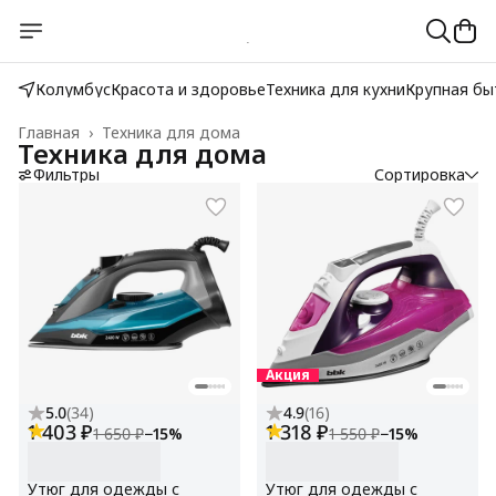
Колумбус
Красота и здоровье
Техника для кухни
Крупная бы
Главная
›
Техника для дома
Техника для дома
Фильтры
Сортировка
Акция
5.0
(
34
)
4.9
(
16
)
1 403 ₽
1 318 ₽
1 650 ₽
−
15
%
1 550 ₽
−
15
%
Утюг для одежды с
Утюг для одежды с