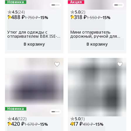
Новинка
Акция
4.5
(
24
)
5.0
(
2
)
1 488 ₽
1 318 ₽
1 750 ₽
−
15
%
1 550 ₽
−
15
%
Утюг для одежды с
Мини отпариватель
отпаривателем BBK ISE-
дорожный, ручной для
2412, антипригарное
одежды BBK EGS-1502,
В корзину
В корзину
покрытие, мощность 2400
мощность1500 Вт,
Вт, вертикальное
вертикальный, для дома,
отпаривание, функция
для штор , защита от
самоочистки
перегрева, функция
блокировки подачи пара
Новинка
4.6
(
122
)
5.0
(
1
)
1 420 ₽
417 ₽
1 670 ₽
−
15
%
490 ₽
−
15
%