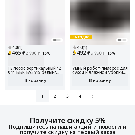
Выгодно
4.0
(
1
)
4.0
(
1
)
2 465 ₽
8 492 ₽
2 900 ₽
−
15
%
9 990 ₽
−
15
%
Пылесос вертикальный "2
Умный робот-пылесос для
в 1" BBK BV2515 белый/
сухой и влажной уборки
серебро, объем
BBK BV3501 / Яндекс
В корзину
В корзину
пылесборника 0.8 л,
Алиса / мощность
мощность всасывания 110
всасывания 2200 Па
Вт, НЕРА фильтр (FBV11H),
2 насадки в комплекте
1
2
3
4
Получите скидку 5%
Подпишитесь на наши акции и новости и
получите скидку на первый заказ