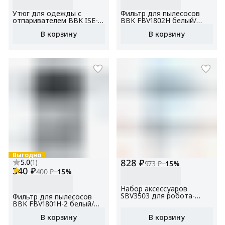
Утюг для одежды с
Фильтр для пылесосов
отпаривателем BBK ISE-
BBK FBV1802H белый/
2413 ,антипригарное
черный, для модели
В корзину
В корзину
покрытие, мощность 2400
пылесоса BV1801, BV1802
Вт, вертикальное
отпаривание, функция
самоочистки
Выгодно
828 ₽
5.0
(
1
)
973 ₽
−
15
%
340 ₽
400 ₽
−
15
%
Набор аксессуаров
SBV3503 для робота-
Фильтр для пылесосов
пылесоса BBK BV3503,
BBK FBV1801H-2 белый/
BV3504
черный, для модели
В корзину
В корзину
пылесоса BV1801, BV1802