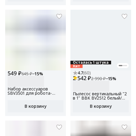
Осталась 1 штука
Хит
549 ₽
4.7
(
60
)
645 ₽
−
15
%
2 542 ₽
2 990 ₽
−
15
%
Набор аксессуаров
SBV3501 для робота-
Пылесос вертикальный "2
пылесоса BBK BV3501,
в 1" BBK BV2512 белый/
BV3502
синий, объем
В корзину
В корзину
пылесборника 0.5 л,
мощность всасывания 100
Вт, НЕРА фильтр (FBV12H),
3 насадки в комплекте