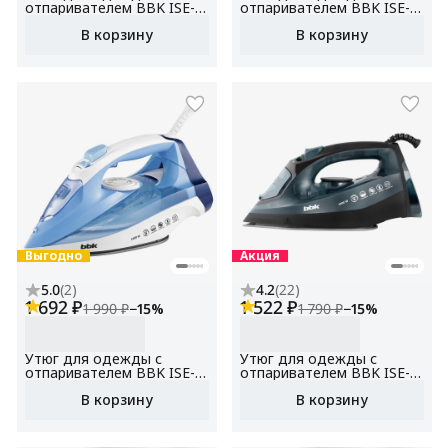
отпаривателем BBK ISE-
отпаривателем BBK ISE-
2410, антипригарное
2409, антипригарное
В корзину
В корзину
покрытие, черный/синий,
покрытие, фиолетовый,
мощность 2400 Вт,
мощность 2400 Вт,
вертикальное
вертикальное
отпаривание, Функция
отпаривание
Self-Cleaning
(самоочистка)
Выгодно
Акция
5.0
(
2
)
4.2
(
22
)
1 692 ₽
1 522 ₽
1 990 ₽
−
15
%
1 790 ₽
−
15
%
Утюг для одежды с
Утюг для одежды с
отпаривателем BBK ISE-
отпаривателем BBK ISE-
2411,антипригарное
2601, антипригарное
В корзину
В корзину
покрытие, голубой,
покрытие, темно-синий,
мощность 2400 Вт,
мощность 2600 Вт,
вертикальное
вертикальное
отпаривание, функция
отпаривание, функция