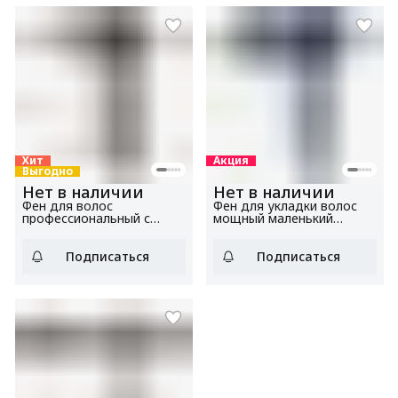
складная ручка
Хит
Акция
Выгодно
Нет в наличии
Нет в наличии
Фен для волос
Фен для укладки волос
профессиональный с
мощный маленький
BLDC мотором, мощный,
BHD1600 синий, мощность
с ионизацией BHD5202
1600 Вт, 3 температурных
черный, мощность 1600
режима, 2 скорости
Подписаться
Подписаться
Вт, 4 температурных
режима, 3 скорости