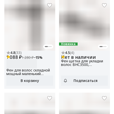
Новинка
4.8
(
33
)
4.5
(
4
)
1 088 ₽
Нет в наличии
1 280 ₽
−
15
%
Фен щетка для укладки
волос BHC3500,
мощность 1200 Вт, 3
Фен для волос складной
температурных режима
мощный маленький
BHD1204 графит,
В корзину
Подписаться
мощность 1200 Вт, 3
температурных режима, 2
скорости, складная ручка