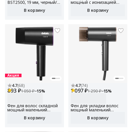
BST2500, 19 мм, черный/
мощный с ионизацией
шампань, керамическое
BHD1601 графит,
В корзину
В корзину
покрытие
мощность 1600 Вт, 3
температурных режима, 2
скорости, складная ручка
Акция
4.7
(
68
)
4.7
(
74
)
893 ₽
1 097 ₽
1 050 ₽
−
15
%
1 290 ₽
−
15
%
Фен для волос складной
Фен для укладки волос
мощный маленький
мощный маленький
BHD1202черный,
BHD3002 графит,
В корзину
В корзину
мощность 1200 Вт, 3
мощность 2000 Вт, 3
температурных режима, 2
температурных режима, 2
скорости, складная ручка
скорости