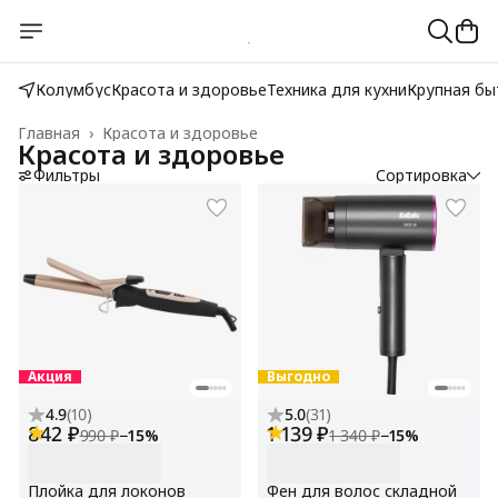
Колумбус
Красота и здоровье
Техника для кухни
Крупная бы
Главная
›
Красота и здоровье
Красота и здоровье
Фильтры
Сортировка
Акция
Выгодно
4.9
(
10
)
5.0
(
31
)
842 ₽
1 139 ₽
990 ₽
−
15
%
1 340 ₽
−
15
%
Плойка для локонов
Фен для волос складной