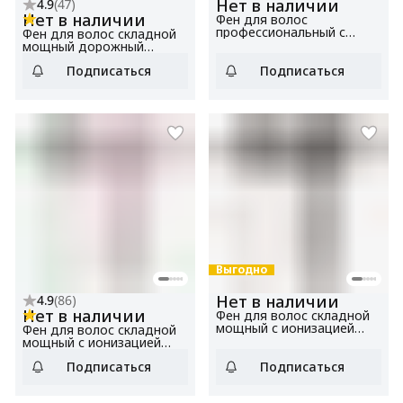
Нет в наличии
4.9
(
47
)
Нет в наличии
Фен для волос
профессиональный с
Фен для волос складной
BLDC мотором, мощный,
мощный дорожный
с ионизацией BHD5201
BHD0801 черный,
белый, мощность 1600 Вт,
Подписаться
Подписаться
мощность 1000 Вт, 2
4 температурных режима,
температурных режима, 2
3 скорости
скорости, складная ручка
Выгодно
Нет в наличии
4.9
(
86
)
Нет в наличии
Фен для волос складной
мощный с ионизацией
Фен для волос складной
BHD3001 серый,
мощный с ионизацией
мощность 2000 Вт, 3
BHD3000 розовый/
температурных режима, 2
Подписаться
Подписаться
голубой, мощность 2000
скорости, складная ручка
Вт, 3 температурных
режима, 2 скорости,