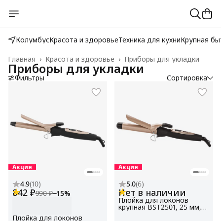
Колумбус
Красота и здоровье
Техника для кухни
Крупная бы
Главная
›
Красота и здоровье
›
Приборы для укладки
Приборы для укладки
Фильтры
Сортировка
Акция
Акция
4.9
(
10
)
5.0
(
6
)
842 ₽
Нет в наличии
990 ₽
−
15
%
Плойка для локонов
крупная BST2501, 25 мм,
керамическое покрытие,
Плойка для локонов
голливудская укладка