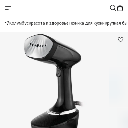
Колумбус
Красота и здоровье
Техника для кухни
Крупная бы