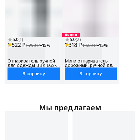
Акция
5.0
(
1
)
5.0
(
2
)
1 522 ₽
1 318 ₽
1 790 ₽
−
15
%
1 550 ₽
−
15
%
Отпариватель ручной
Мини отпариватель
для одежды BBK EGS-
дорожный, ручной для
1501, мощность 1500
одежды BBK EGS-1502,
В корзину
В корзину
Вт, вертикальный, для
мощность1500 Вт,
дома, для штор ,
вертикальный, для
защита от перегрева,
дома, для штор ,
функция утюга,
защита от перегрева,
функция блокировки
функция блокировки
подачи пара
подачи пара
Мы предлагаем