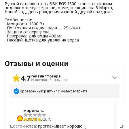
Ручной отпариватель BBK EGS-1500 станет отличным
подарком девушке, жене, маме, женщине на 8 Марта,
Новый год, день рождения и любой другой праздник!
Особенности:
∙ Мощность 1500 Вт
∙ Постоянная подача пара — 25 г/мин
∙ Защита от перегрева
∙ Резервуар для воды 400 мл
∙ Насадка-щётка для удаления ворса
Отзывы и оценки
4.7
Рейтинг товара
14
оценок
·
6
отзывов
Проверенный рейтинг с Яндекс Маркета
5
звёзд
11
марина к.
4
звезды
2
3 июля 2026 г.
3
звезды
1
Достоинства
:
проглаживает хорошо
Дос
2
звезды
0