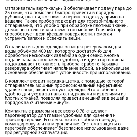
Отпариватель вертикальный обеспечивает подачу пара до
25 г/мин, что помогает быстро привести в порядок
рубашки, платья, костюмы и верхнюю одежду прямо на
вешалке. Также прибор подходит для горизонтального
отпаривания, что удобно при обработке плотных тканей,
домашнего текстиля и элементов мебели. Горячий пар
способствует дезинфекции поверхности, помогая
устранить запахи и освежить вещи.
Отпариватель для одежды оснащён резервуаром для
воды объёмом 400 мл, которого достаточно для
обработки нескольких изделий за один сеанс. Кнопка
подачи пара расположена удобно, а индикатор нагрева
подсказывает готовность прибора к работе. Крышка
резервуара облегчает наполнение водой, а нескользящее
основание обеспечивает устойчивость при использовании.
В комплект входит насадка-щётка, с помощью которой
отпариватель мощный профессиональный эффективно
удаляет ворс, шерсть и пух с одежды. Это особенно
удобно для ухода за пальто, пиджаками и изделиями из
плотных тканей, позволяя привести внешний вид вещей в
порядок за считанные минуты.
Компактные размеры и вес всего 0,78 кг делают
парогенератор для глажки удобным для хранения и
транспортировки. Его легко взять с собой в поездку,
командировку или на мероприятие. Система защиты от
перегрева обеспечивает безопасное использование даже
при регулярной эксплуатации.