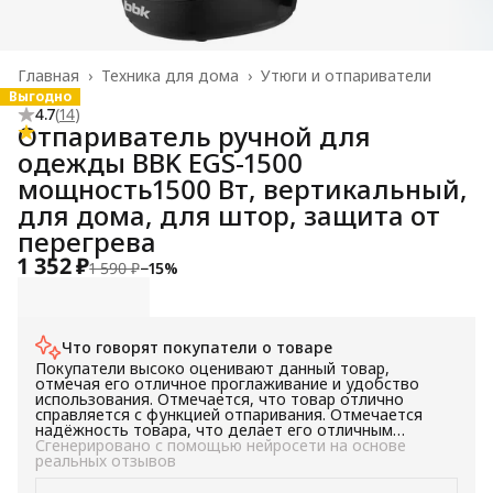
Главная
›
Техника для дома
›
Утюги и отпариватели
Выгодно
4.7
(
14
)
Отпариватель ручной для
одежды BBK EGS-1500
мощность1500 Вт, вертикальный,
для дома, для штор, защита от
перегрева
1 352 ₽
1 590 ₽
−
15
%
Что говорят покупатели о товаре
Покупатели высоко оценивают данный товар,
отмечая его отличное проглаживание и удобство
использования. Отмечается, что товар отлично
справляется с функцией отпаривания. Отмечается
надёжность товара, что делает его отличным
выбором для тех, кто ищет надёжный и эффективный
Сгенерировано с помощью нейросети на основе
товар.
реальных отзывов