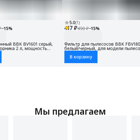
5.0
(
1
)
417 ₽
₽
−
15
%
490 ₽
−
15
%
нный BBK BV1601 серый,
Фильтр для пылесосов BBK FBV18
орника 2 л, мощность
белый/черный, для модели пылесо
0 Вт, НЕРА фильтр (модель
BV1801, BV1802
В корзину
насадки в комплекте
Мы предлагаем