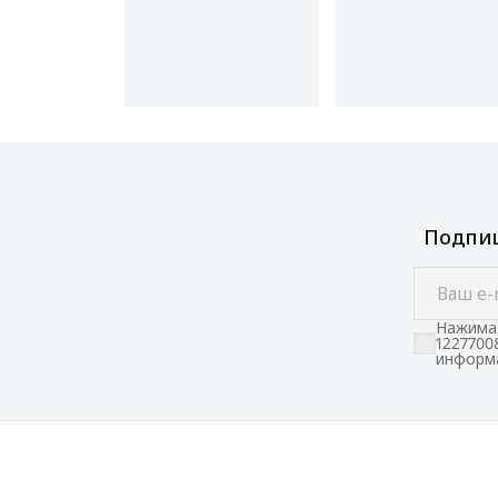
Подпиш
Нажимая
1227700
информа