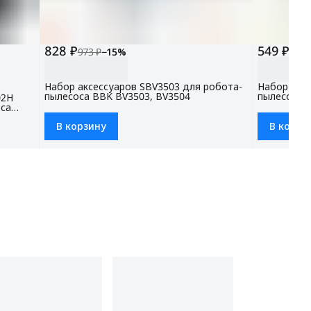
828 ₽
549 ₽
973 ₽
−
15
%
645 
Набор аксессуаров SBV3503 для робота-
Набор аксе
пылесоса BBK BV3503, BV3504
пылесоса 
02H
са
В корзину
В корзи