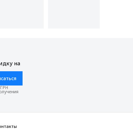
идку на
саться
ОГРН
получения
онтакты