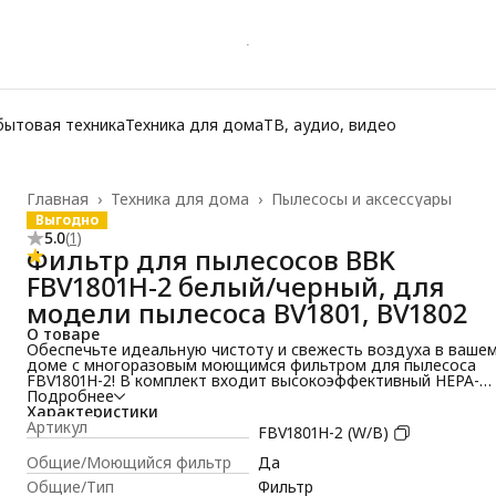
бытовая техника
Техника для дома
ТВ, аудио, видео
Главная
›
Техника для дома
›
Пылесосы и аксессуары
Выгодно
5.0
(
1
)
Фильтр для пылесосов BBK
FBV1801H-2 белый/черный, для
модели пылесоса BV1801, BV1802
О товаре
Обеспечьте идеальную чистоту и свежесть воздуха в ваше
доме с многоразовым моющимся фильтром для пылесоса
FBV1801H-2! В комплект входит высокоэффективный HEPA-
фильтр H10, а также губчатый фильтр, которые обеспечива
Подробнее
комплексную защиту от пыли, аллергенов и мелких
Характеристики
загрязнений. Благодаря возможности многократного мытья,
Артикул
FBV1801H-2 (W/B)
фильтр не только экономичен и экологичен, но и сохраняет
свою эффективность на протяжении долгого времени.
Общие/Моющийся фильтр
Да
Идеально подходит для моделей пылесосов BBK BBK BV180
Общие/Тип
Фильтр
и BV1802. Надежный, долговечный и прост в уходе —