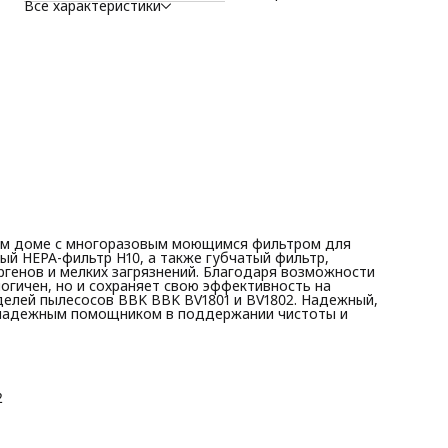
Все характеристики
FBV1801H-2 станет вашим надежным помощником в
поддержании чистоты и здоровья вашего дома!
Особенности :
∙ В комплекте выходной HEPA-фильтр и губчатый фильтр
∙ Уровень фильтрации HEPA-фильтра H10
∙ Многоразовый моющийся фильтр
∙ Предназначен для моделей пылесосов BBK BV1801, BV1802
Комплектация: Фильтры для пылесоса 2 шт.
шем доме с многоразовым моющимся фильтром для
ый HEPA-фильтр H10, а также губчатый фильтр,
генов и мелких загрязнений. Благодаря возможности
огичен, но и сохраняет свою эффективность на
елей пылесосов BBK BBK BV1801 и BV1802. Надежный,
м надежным помощником в поддержании чистоты и
2