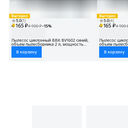
Выгодно
Выгодно
5.0
(
1
)
5.0
(
4
)
4 165 ₽
4 165 ₽
4 900 ₽
−
15
%
4 900 
Пылесос циклонный BBK BV1602 синий,
Пылесос цикло
объем пылесборника 2 л, мощность
объем пылесб
всасывания 300 Вт, НЕРА фильтр (модель
всасывания 30
В корзину
В корзину
FBV1601H), 3 насадки в комплекте
FBV1601H), 3 