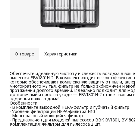
О товаре
Характеристики
Обеспечьте идеальную чистоту и свежесть воздуха в ва
пылесоса FBV1801H-2! В комплект входит высокоэффективн
которые обеспечивают комплексную защиту от пыли, аллер
многократного мытья, фильтр не только экономичен и экол
протяжении долгого времени. Идеально подходит для мод
долговечный и прост в уходе — FBV1801H-2 станет ваши
здоровья вашего дома!
Особенности :
∙ В комплекте выходной HEPA-фильтр и губчатый фильтр
∙ Уровень фильтрации HEPA-фильтра H10
∙ Многоразовый моющийся фильтр
∙ Предназначен для моделей пылесосов BBK BV1801, BV180
Комплектация: Фильтры для пылесоса 2 шт.