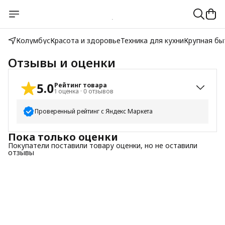
Колумбус
Красота и здоровье
Техника для кухни
Крупная бы
Отзывы и оценки
5.0
Рейтинг товара
1
оценка
·
0
отзывов
Проверенный рейтинг с Яндекс Маркета
Пока только оценки
5
звёзд
1
Покупатели поставили товару оценки, но не оставили
4
звезды
0
отзывы
3
звезды
0
2
звезды
0
1
звезда
0