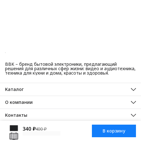
BBK – бренд бытовой электроники, предлагающий
решения для различных сфер жизни: видео и аудиотехника,
техника для кухни и дома, красоты и здоровья.
Каталог
Красота и здоровье
Техника для кухни
О компании
Крупная бытовая техника
О нас
Техника для дома
Гарантийные обязательства
Контакты
ТВ, аудио, видео
Авторизованные сервисные центры
Адрес
125445, город Москва, Ленинградское шоссе, дом 65, стр. 3
340 ₽
400 ₽
В корзину
АО Торговый дом ББК, 2025
Доставка
Оплата
Правила возврат
Телефон
8 (495) 587-40-82
Режим работы