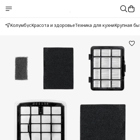
Колумбус
Красота и здоровье
Техника для кухни
Крупная бы