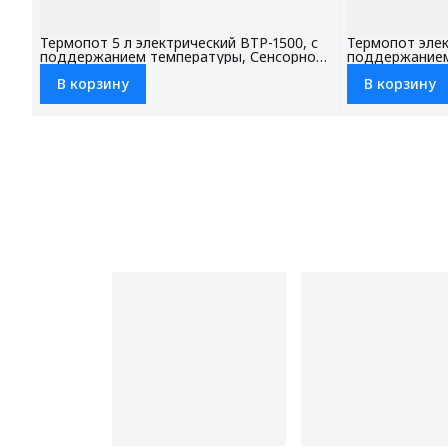
Термопот 5 л электрический BTP-1500, с
Термопот элек
поддержанием температуры, Сенсорное
поддержанием
управление, Блокировка от детей
дисплей, Блок
В корзину
В корзину