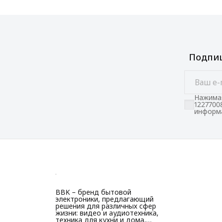
Подпиш
Нажимая
1227700
информа
BBK – бренд бытовой
электроники, предлагающий
решения для различных сфер
жизни: видео и аудиотехника,
техника для кухни и дома,