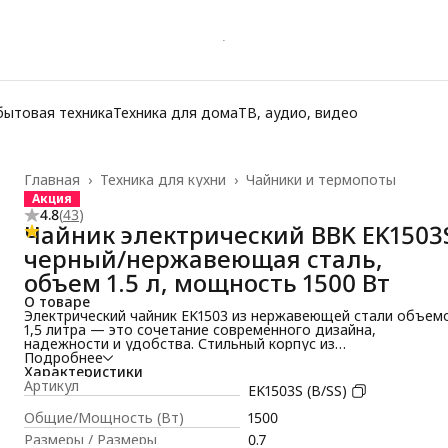
бытовая техника
Техника для дома
ТВ, аудио, видео
Главная
›
Техника для кухни
›
Чайники и термопоты
Акция
4.8
(
43
)
Чайник электрический BBK EK1503
черный/нержавеющая сталь,
объем 1.5 л, мощность 1500 Вт
О товаре
Электрический чайник EK1503 из нержавеющей стали объем
1,5 литра — это сочетание современного дизайна,
надежности и удобства. Стильный корпус из
высококачественной нержавеющей стали. Корпус из
Подробнее
высококачественной нержавеющей стали без вредных
Характеристики
примесей, абсолютно безопасен для здоровья, придает
Артикул
EK1503S (B/SS)
устройству элегантный вид и обеспечивает долговечность, 
отсутствие пластиковых деталей, контактирующих с водой,
Общие/Мощность (Вт)
1500
гарантирует отсутствие посторонних вкусов и запахов.
Размеры / Размеры
0.7
Удобная подставка с поворотом на 360° позволяет