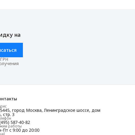
идку на
саться
ОГРН
получения
онтакты
дрес
25445, город Москва, Ленинградское шоссе, дом
, стр. 3
елефон
(495) 587-40-82
ежим работы
-Пт с 9:00 до 20:00
ail