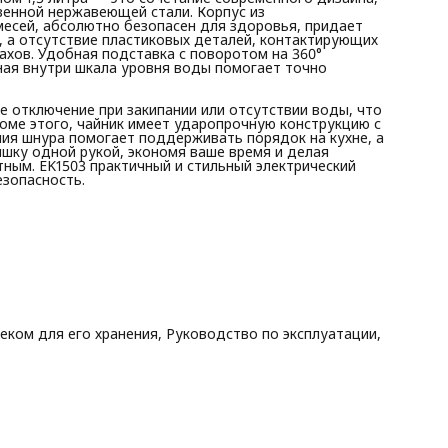
венной нержавеющей стали. Корпус из
есей, абсолютно безопасен для здоровья, придает
, а отсутствие пластиковых деталей, контактирующих
пахов. Удобная подставка с поворотом на 360°
ная внутри шкала уровня воды помогает точно
 отключение при закипании или отсутствии воды, что
роме этого, чайник имеет ударопрочную конструкцию с
ия шнура помогает поддерживать порядок на кухне, а
ышку одной рукой, экономя ваше время и делая
ным. EK1503 практичный и стильный электрический
езопасность.
еком для его хранения, Руководство по эксплуатации,