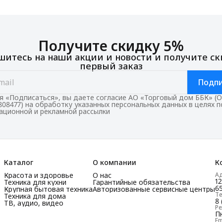
Получите скидку 5%
итесь на наши акции и новости и получите ск
первый заказ
Подпи
 «Подписаться», вы даете согласие АО «Торговый дом ББК» (
808477) на обработку указанных персональных данных в целях 
ционной и рекламной рассылки
Каталог
О компании
К
Красота и здоровье
О нас
А
1
Техника для кухни
Гарантийные обязательства
65
Крупная бытовая техника
Авторизованные сервисные центры
Т
Техника для дома
8 
ТВ, аудио, видео
Р
Пн
Em