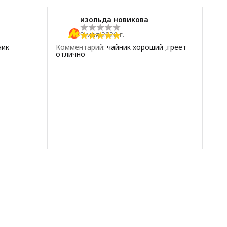
изольда новикова
9 мая 2026 г.
ник
Комментарий
:
чайник хороший ,греет
отлично