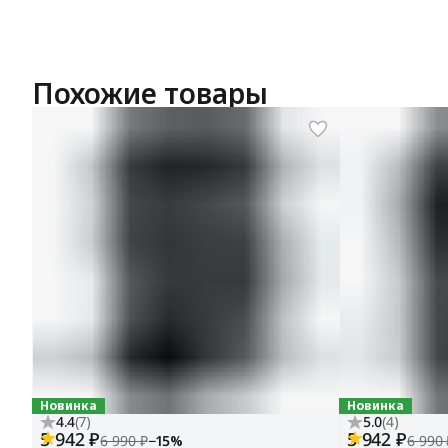
Похожие товары
Новинка
Новинка
4.4
(
7
)
5.0
(
4
)
5 942 ₽
5 942 ₽
6 990 ₽
−
15
%
6 990 