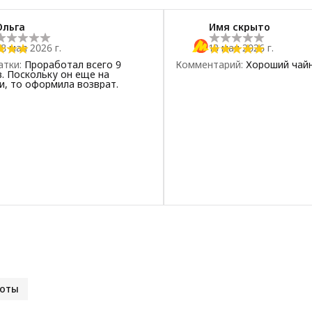
Ольга
Имя скрыто
8 мая 2026 г.
13 мая 2026 г.
атки
:
Проработал всего 9
Комментарий
:
Хороший чай
. Поскольку он еще на
и, то оформила возврат.
поты