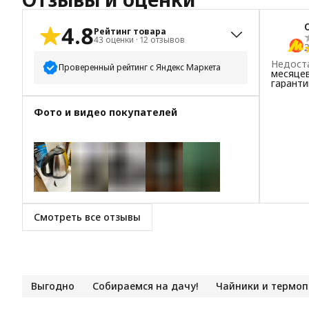
4.8
Рейтинг товара
43
оценки
·
12
отзывов
2
Недост
Проверенный рейтинг с Яндекс Маркета
месяцев
гаранти
5
звёзд
38
Фото и видео покупателей
4
звезды
3
3
звезды
1
2
звезды
0
1
звезда
1
+
5
Смотреть все отзывы
Выгодно
Собираемся на дачу!
Чайники и термо