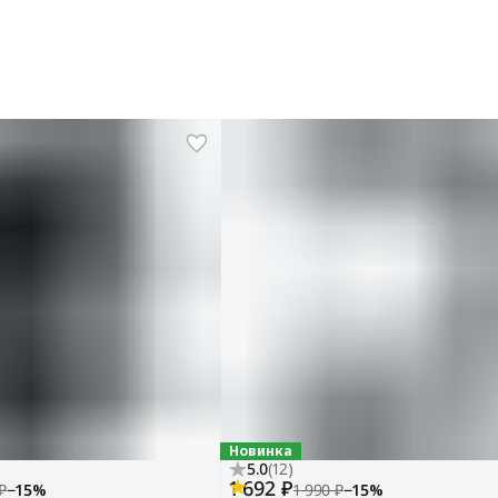
Новинка
5.0
(
12
)
1 692 ₽
₽
−
15
%
1 990 ₽
−
15
%