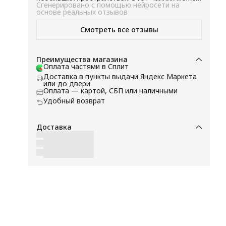
быть хорошим выбором для тех, кто ищет
Сгенерировано с помощью нейросети на
быстрый и надежный способ нагрева воды.
основе реальных отзывов
Смотреть все отзывы
ия
Преимущества магазина
Оплата частями в Сплит
Доставка в пункты выдачи Яндекс Маркета
или до двери
Оплата — картой, СБП или наличными
.
Удобный возврат
Доставка