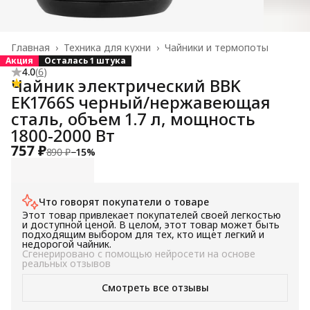
Главная
›
Техника для кухни
›
Чайники и термопоты
Акция
Осталась 1 штука
4.0
(
6
)
Чайник электрический BBK
EK1766S черный/нержавеющая
сталь, объем 1.7 л, мощность
1800-2000 Вт
757 ₽
890 ₽
−
15
%
Что говорят покупатели о товаре
Этот товар привлекает покупателей своей легкостью
и доступной ценой. В целом, этот товар может быть
подходящим выбором для тех, кто ищет легкий и
недорогой чайник.
Сгенерировано с помощью нейросети на основе
реальных отзывов
Смотреть все отзывы