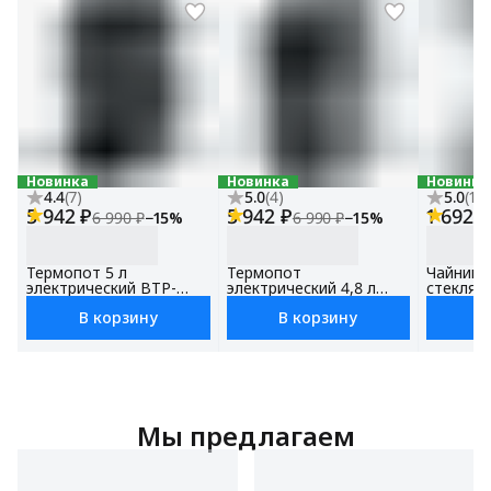
Новинка
Новинка
Новинка
4.4
(
7
)
5.0
(
4
)
5.0
(
12
)
5 942 ₽
5 942 ₽
1 692 ₽
6 990 ₽
−
15
%
6 990 ₽
−
15
%
Термопот 5 л
Термопот
Чайник 
электрический BTP-
электрический 4,8 л
стеклянн
1500, с поддержанием
BTP-1400, с
объем 1.
В корзину
В корзину
В
температуры,
поддержанием
мощност
Сенсорное управление,
температуры,LED-
контрол
Блокировка от детей
дисплей, Блокировка от
детей
Мы предлагаем