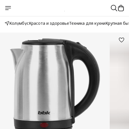
Колумбус
Красота и здоровье
Техника для кухни
Крупная бы