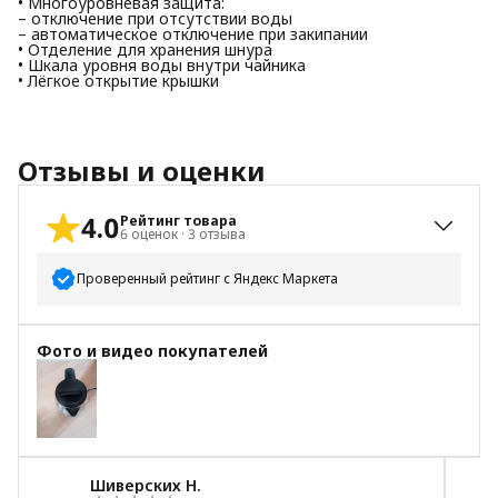
• Многоуровневая защита:
– отключение при отсутствии воды
– автоматическое отключение при закипании
• Отделение для хранения шнура
• Шкала уровня воды внутри чайника
• Лёгкое открытие крышки
Отзывы и оценки
4.0
Рейтинг товара
6
оценок
·
3
отзыва
Проверенный рейтинг с Яндекс Маркета
5
звёзд
3
Фото и видео покупателей
4
звезды
1
3
звезды
1
2
звезды
1
1
звезда
0
Шиверских Н.