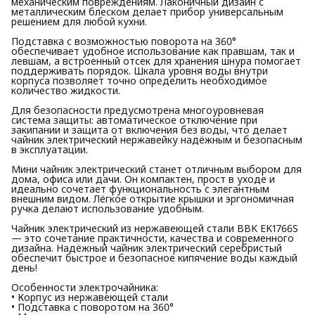
механическим повреждениям. Лаконичный дизайн с
металлическим блеском делает прибор универсальным
решением для любой кухни.
Подставка с возможностью поворота на 360°
обеспечивает удобное использование как правшам, так и
левшам, а встроенный отсек для хранения шнура помогает
поддерживать порядок. Шкала уровня воды внутри
корпуса позволяет точно определить необходимое
количество жидкости.
Для безопасности предусмотрена многоуровневая
система защиты: автоматическое отключение при
закипании и защита от включения без воды, что делает
чайник электрический нержавейку надёжным и безопасным
в эксплуатации.
Мини чайник электрический станет отличным выбором для
дома, офиса или дачи. Он компактен, прост в уходе и
идеально сочетает функциональность с элегантным
внешним видом. Лёгкое открытие крышки и эргономичная
ручка делают использование удобным.
Чайник электрический из нержавеющей стали BBK EK1766S
— это сочетание практичности, качества и современного
дизайна. Надёжный чайник электрический серебристый
обеспечит быстрое и безопасное кипячение воды каждый
день!
Особенности электрочайника:
• Корпус из нержавеющей стали
• Подставка с поворотом на 360°