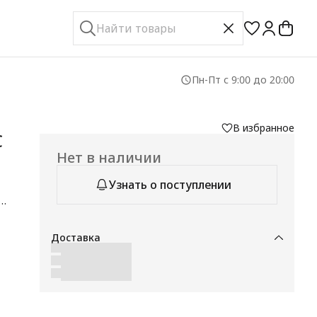
Пн-Пт с 9:00 до 20:00
В избранное
C
Нет в наличии
Узнать о поступлении
ск
ы
ен
Доставка
т
ру