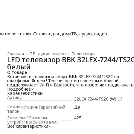
бытовая техника
Техника для дома
ТВ, аудио, видео
Главная
›
ТВ, аудио, видео
›
Телевизоры
LED телевизор BBK 32LEX-7244/TS2
белый
О товаре
Встречайте телевизор смарт BBK 32LEX-7244/TS2C на
платформе Яндекс! Телевизор с интернетом и Алисой
поддерживает Wi-Fi и Bluetooth, что позволяет подключать
другие устройства. Тысячи фильмов и сериалов из КиноПои
Подробнее
HD; более 200 телеканалов в "Яндекс.Эфире"; треки, альбом
Характеристики
и подкасты из "Яндекс.Музыки". Телевизор 32 дюйма оснащ
Артикул
32LEX-7244/TS2C (W)
голосовым помощником Алисой, который без труда поможе
найти желаемый фильм не только по названию, но и по акте
Комплектация/Гарантийный
Да
или жанру, посоветует что-то из новинок, развлечет детей
талон
или просто поболтает с вами. Управляйте приложениями в
Размеры / Размеры
425
смарт тв через Bluetooth-пульт со встроенным микрофоном.
устройства/Высота (мм)
Синхронизация между устройствами обеспечит простоту и
Все характеристики
легкость использования. Приятного просмотра!
Характеристики: