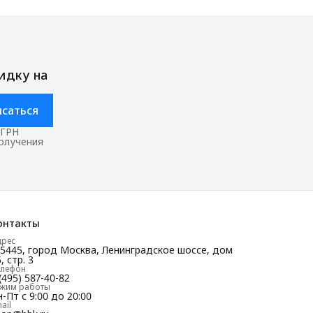
идку на
саться
ОГРН
получения
онтакты
дрес
25445, город Москва, Ленинградское шоссе, дом
, стр. 3
елефон
(495) 587-40-82
ежим работы
-Пт с 9:00 до 20:00
ail