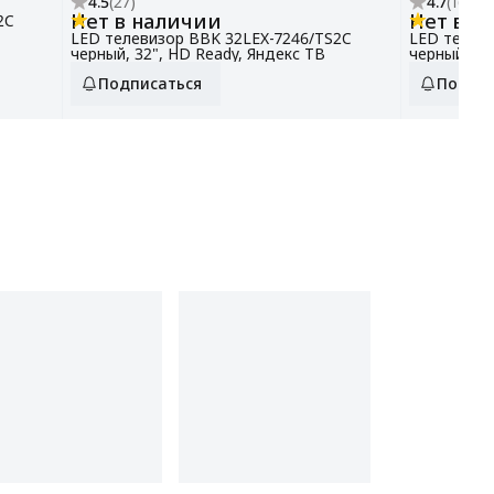
4.5
(
27
)
4.7
(
16
)
Нет в наличии
Нет в н
2C
LED телевизор BBK 32LEX-7246/TS2C
LED телеви
черный, 32", HD Ready, Яндекс ТВ
черный, 32
Подписаться
Подпис