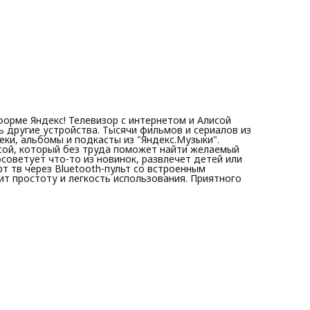
Версия операционной системы: Android 11
Тип SMART платформы: Яндекс ТВ
Тип подсветки матрицы: Direct LED
Соотношение сторон: 16:9
Разрешение по горизонтали (пикс): 1366
Разрешение по вертикали (пикс):768
Угол обзора по горизонтали: 178
Угол обзора по вертикали:178
Время отклика (мс): 6,5
Яркость (кд/м2): 200
Контрастность: 3000:1
Число цветов: 16 700 000
Частота обновления экрана: 60
форме Яндекс! Телевизор с интернетом и Алисой
Частота смены кадров: 60
ь другие устройства. Тысячи фильмов и сериалов из
Интерфейсы: Ci слот, спутниковый LNB IN, Sat (подключение
еки, альбомы и подкасты из "Яндекс.Музыки".
спутникового ТВ), антенный вход RF In, USB- 2 шт, HDMI - 2
ой, который без труда поможет найти желаемый
шт, аудио-видео вход, выход на наушники, оптический
осоветует что-то из новинок, развлечет детей или
цифровой аудиовыход
т тв через Bluetooth-пульт со встроенным
Габариты устройства без подставки (шхвхг), мм: 716х425х60
т простоту и легкость использования. Приятного
Габариты устройства с подставкой (шхвхг), мм: 716х475х140