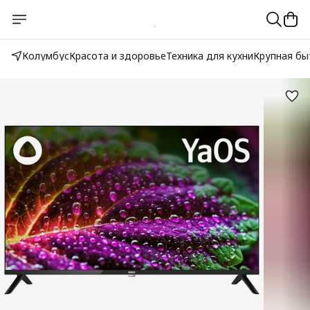
Колумбус
Красота и здоровье
Техника для кухни
Крупная бы