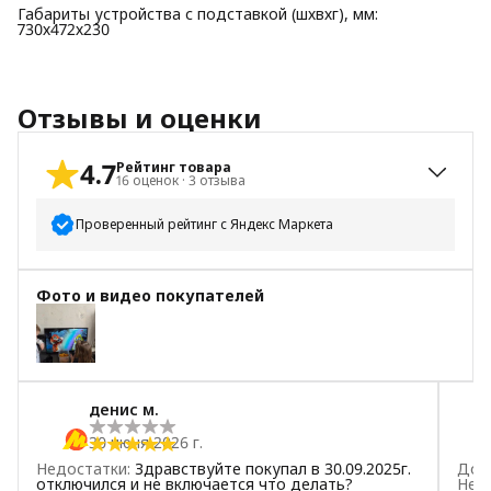
Габариты устройства с подставкой (шхвхг), мм:
730х472х230
Отзывы и оценки
4.7
Рейтинг товара
16
оценок
·
3
отзыва
Проверенный рейтинг с Яндекс Маркета
5
звёзд
14
Фото и видео покупателей
4
звезды
0
3
звезды
1
2
звезды
1
1
звезда
0
денис м.
30 июня 2026 г.
Недостатки
:
Здравствуйте покупал в 30.09.2025г.
Дос
отключился и не включается что делать?
Нед