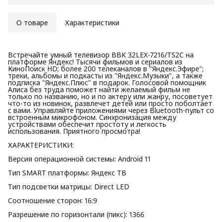
О товаре
Характеристики
Встречайте умный телевизор BBK 32LEX-7216/TS2C на
платформе Яндекс! Тысячи фильмов и сериалов из
КиноПоиск HD; более 200 телеканалов в "Яндекс.Эфире";
треки, альбомы и подкасты из "Яндекс.Музыки", а также
подписка "Яндекс.Плюс" в подарок. Голосовой помощник
Алиса без труда поможет найти желаемый фильм не
только по названию, но и по актеру или жанру, посоветует
что-то из новинок, развлечет детей или просто поболтает
с вами. Управляйте приложениями через Bluetooth-пульт со
встроенным микрофоном. Синхронизация между
устройствами обеспечит простоту и легкость
использования. Приятного просмотра!
ХАРАКТЕРИСТИКИ:
Версия операционной системы: Android 11
Тип SMART платформы: Яндекс ТВ
Тип подсветки матрицы: Direct LED
Соотношение сторон: 16:9
Разрешение по горизонтали (пикс): 1366