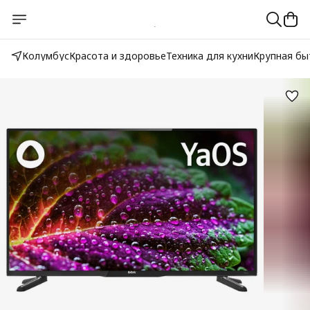
Колумбус
Красота и здоровье
Техника для кухни
Крупная бы