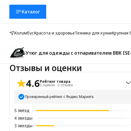
Каталог
Колумбус
Красота и здоровье
Техника для кухни
Крупная 
Утюг для одежды с отпаривателем BBK ISE-
нкция АНТИ-КАПЛЯ, функция самоочистки,
Отзывы и оценки
4.6
Рейтинг товара
5
оценок
·
2
отзыва
Проверенный рейтинг с Яндекс Маркета
5
звёзд
4
звезды
3
звезды