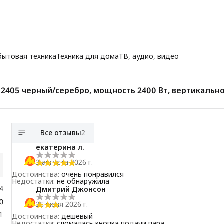
бытовая техника
Техника для дома
ТВ, аудио, видео
2405 черный/серебро, мощность 2400 Вт, вертикально
 автоматическое отключение
Все отзывы
2
екатерина л.
3 августа 2026 г.
Достоинства
:
очень понравился
Недостатки
:
не обнаружила
4
Дмитрий Джонсон
0
25 июля 2026 г.
1
Достоинства
:
дешевый
Недостатки
:
сломалась кнопка подачи пара