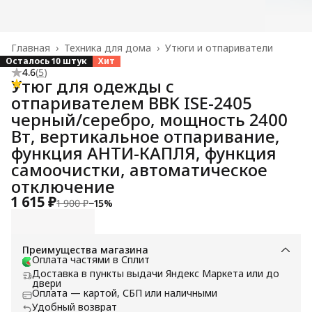
Главная
›
Техника для дома
›
Утюги и отпариватели
Осталось 10 штук
Хит
4.6
(
5
)
Утюг для одежды с
отпаривателем BBK ISE-2405
черный/серебро, мощность 2400
Вт, вертикальное отпаривание,
функция АНТИ-КАПЛЯ, функция
самоочистки, автоматическое
отключение
1 615 ₽
1 900 ₽
−
15
%
Преимущества магазина
Оплата частями в Сплит
Доставка в пункты выдачи Яндекс Маркета или до
двери
Оплата — картой, СБП или наличными
Удобный возврат