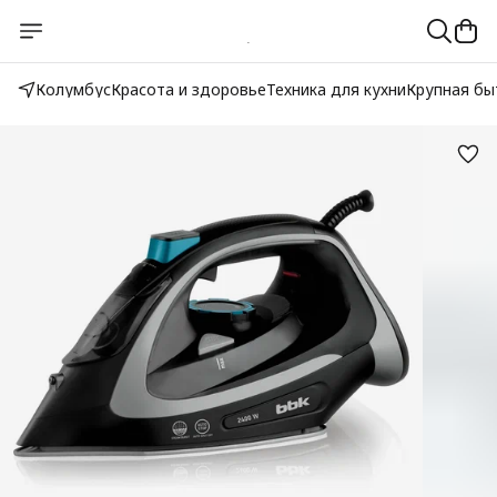
Колумбус
Красота и здоровье
Техника для кухни
Крупная бы