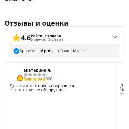
Отзывы и оценки
4.6
Рейтинг товара
5
оценок
·
2
отзыва
Проверенный рейтинг с Яндекс Маркета
5
звёзд
4
екатерина л.
4
звезды
0
3 августа 2026 г.
3
звезды
1
Достоинства
:
очень понравился
Дос
2
звезды
0
Недостатки
:
не обнаружила
Нед
Ком
1
звезда
0