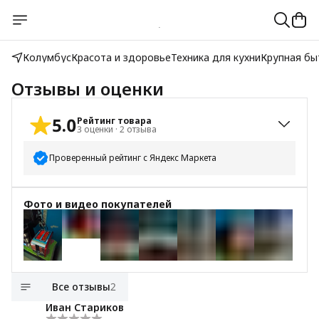
Колумбус
Красота и здоровье
Техника для кухни
Крупная бы
Отзывы и оценки
5.0
Рейтинг товара
3
оценки
·
2
отзыва
Проверенный рейтинг с Яндекс Маркета
5
звёзд
3
Фото и видео покупателей
4
звезды
0
3
звезды
0
2
звезды
0
+
8
1
звезда
0
Все отзывы
2
Иван Стариков