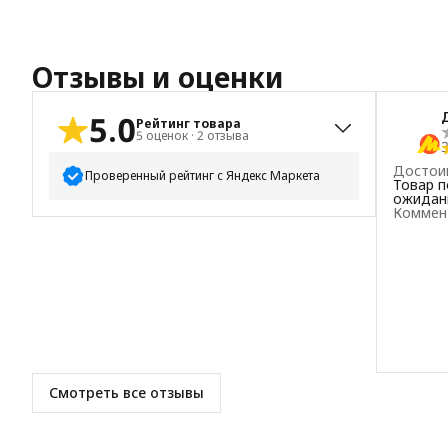
Отзывы и оценки
5.0
Рейтинг товара
5
оценок
·
2
отзыва
3
Достои
Проверенный рейтинг с Яндекс Маркета
Товар 
ожидан
Коммен
5
звёзд
5
4
звезды
0
3
звезды
0
2
звезды
0
1
звезда
0
Смотреть все отзывы