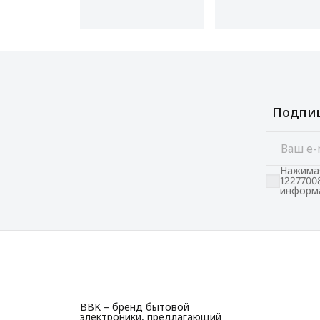
Подпиш
Нажимая
1227700
информа
BBK – бренд бытовой
электроники, предлагающий