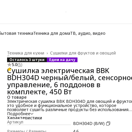
бытовая техника
Техника для дома
ТВ, аудио, видео
Техника для кухни
›
Сушилки для фруктов и овощей
Главная
›
Осталось 3 штуки
Едем на дачу
5.0
(
5
)
Сушилка электрическая BBK
BDH304D черный/белый, сенсорно
управление, 6 поддонов в
комплекте, 450 Вт
О товаре
Электрическая сушилка BBK BDH304D для овощей и фруктов
это удобное и функциональное устройство, которое
позволяет сушить различные продукты без использования
добавок и сохранить их полезные свойства. Благодаря
Подробнее
равномерному распределению воздушного потока и контро
Характеристики
температуры, сушилка мягко и аккуратно обрабатывает
Артикул
BDH304D (B/W)
фрукты, овощи, травы, грибы и даже мясо, помогая сохрани
их вкус и питательные качества на долгое время.
Размеры / Размеры
4.6