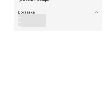
Доставка
у,
м
ом