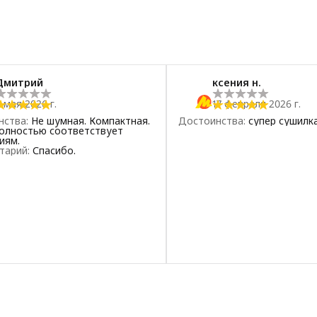
Дмитрий
ксения н.
 мая 2026 г.
17 февраля 2026 г.
нства
:
Не шумная. Компактная.
Достоинства
:
супер сушилк
полностью соответствует
иям.
тарий
:
Спасибо.