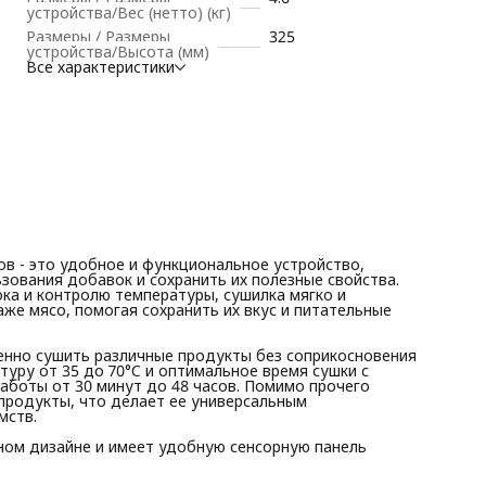
6 металлических сетчатых поддонов позволяют
устройства/Вес (нетто) (кг)
одновременно сушить различные продукты без
Размеры / Размеры
325
соприкосновения друг с другом. Вы сможете выбрать
устройства/Высота (мм)
необходимую температуру от 35 до 70°C и оптимальное
Все характеристики
время сушки с помощью таймера, который позволяет
установить время работы от 30 минут до 48 часов. Помимо
прочего сушилка дегидратор позволяет готовить мясо, рыб
морепродукты, что делает ее универсальным инструменто
для приготовления вкусных и полезных лакомств.
Электрическая сушилка компактна, выполнена в эргономичн
дизайне и имеет удобную сенсорную панель управления с
LED-дисплеем
в - это удобное и функциональное устройство,
зования добавок и сохранить их полезные свойства.
а и контролю температуры, сушилка мягко и
же мясо, помогая сохранить их вкус и питательные
нно сушить различные продукты без соприкосновения
уру от 35 до 70°C и оптимальное время сушки с
аботы от 30 минут до 48 часов. Помимо прочего
продукты, что делает ее универсальным
мств.
ном дизайне и имеет удобную сенсорную панель