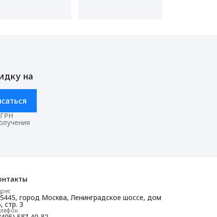
идку на
саться
ОГРН
получения
онтакты
дрес
25445, город Москва, Ленинградское шоссе, дом
, стр. 3
елефон
(495) 587-40-82