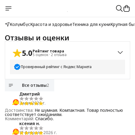
Колумбус
Красота и здоровье
Техника для кухни
Крупная бы
Отзывы и оценки
5.0
Рейтинг товара
5
оценок
·
2
отзыва
Проверенный рейтинг с Яндекс Маркета
5
звёзд
5
Все отзывы
2
4
звезды
0
Дмитрий
3
звезды
0
3 мая 2026 г.
2
звезды
0
Достоинства
:
Не шумная. Компактная. Товар полностью
1
звезда
0
соответствует ожиданиям.
Комментарий
:
Спасибо.
ксения н.
17 февраля 2026 г.