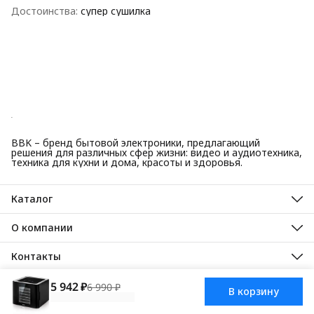
Достоинства
:
супер сушилка
BBK – бренд бытовой электроники, предлагающий
решения для различных сфер жизни: видео и аудиотехника,
техника для кухни и дома, красоты и здоровья.
Каталог
Красота и здоровье
Техника для кухни
О компании
Крупная бытовая техника
О нас
Техника для дома
Гарантийные обязательства
Контакты
ТВ, аудио, видео
Авторизованные сервисные центры
Адрес
125445, город Москва, Ленинградское шоссе, дом 65, стр. 3
5 942 ₽
6 990 ₽
В корзину
АО Торговый дом ББК, 2025
Доставка
Оплата
Правила возврат
Телефон
8 (495) 587-40-82
Режим работы