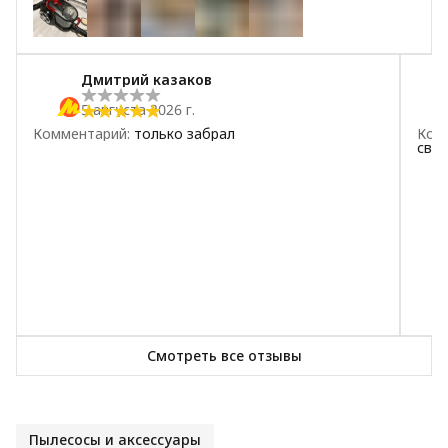
2
звезды
0
+
4
1
звезда
0
Дмитрий казаков
5 августа 2026 г.
Комментарий
:
только забрал
Ком
сво
Смотреть все отзывы
Пылесосы и аксессуары