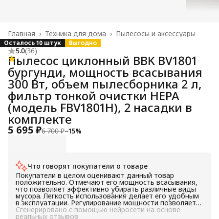
Главная
›
Техника для дома
›
Пылесосы и аксессуары
Осталось 10 штук
Выгодно
5.0
(
36
)
Пылесос циклонный BBK BV1801
бургунди, мощность всасывания
300 Вт, объем пылесборника 2 л,
фильтр тонкой очистки НЕРА
(модель FBV1801H), 2 насадки в
комплекте
5 695 ₽
6 700 ₽
−
15
%
Что говорят покупатели о товаре
Покупатели в целом оценивают данный товар
положительно. Отмечают его мощность всасывания,
что позволяет эффективно убирать различные виды
мусора. Легкость использования делает его удобным
в эксплуатации. Регулирование мощности позволяет
адаптировать уровень всасывания под конкретные
Сгенерировано с помощью нейросети на основе
условия уборки. Большинство покупателей
реальных отзывов