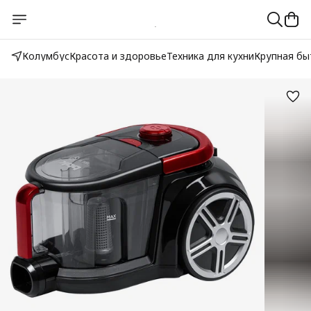
Колумбус
Красота и здоровье
Техника для кухни
Крупная бы