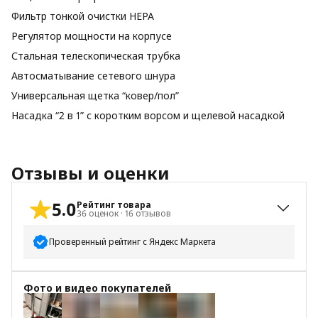
Фильтр тонкой очистки НЕРА
Регулятор мощности на корпусе
Стальная телескопическая трубка
Автосматывание сетевого шнура
Универсальная щетка “ковер/пол”
Насадка “2 в 1” с коротким ворсом и щелевой насадкой
Отзывы и оценки
5.0
Рейтинг товара
36
оценок
·
16
отзывов
Проверенный рейтинг с Яндекс Маркета
5
звёзд
35
Фото и видео покупателей
4
звезды
1
3
звезды
0