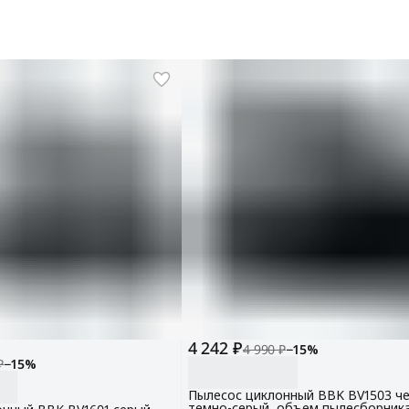
4 242 ₽
4 990 ₽
−
15
%
₽
−
15
%
Пылесос циклонный BBK BV1503 ч
темно-серый, объем пылесборника 