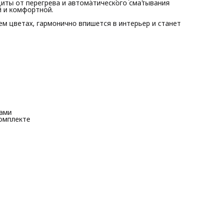
• Щелевая насадка и комбинированная щетка для пыли в
щиты от перегрева и автоматического сматывания
комплекте
й и комфортной.
Совместимый комплект фильтров BBK FBV0306 .
м цветах, гармонично впишется в интерьер и станет
ками
комплекте