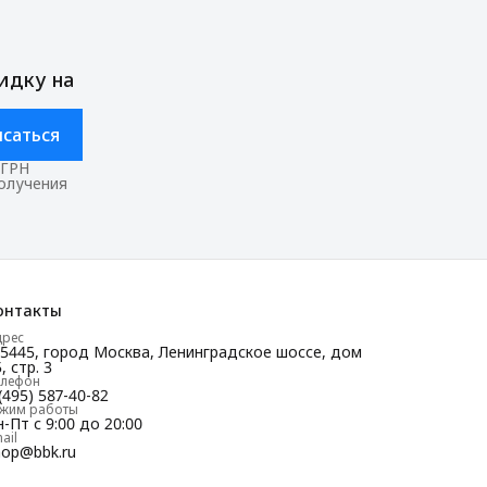
идку на
саться
ОГРН
получения
онтакты
дрес
25445, город Москва, Ленинградское шоссе, дом
, стр. 3
елефон
(495) 587-40-82
ежим работы
-Пт с 9:00 до 20:00
ail
hop@bbk.ru