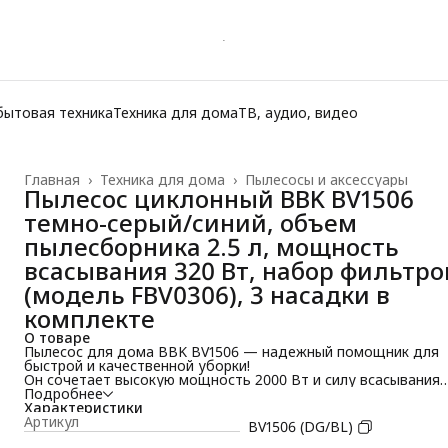
бытовая техника
Техника для дома
ТВ, аудио, видео
Главная
›
Техника для дома
›
Пылесосы и аксессуары
Пылесос циклонный BBK BV1506
темно-серый/синий, объем
пылесборника 2.5 л, мощность
всасывания 320 Вт, набор фильтро
(модель FBV0306), 3 насадки в
комплекте
О товаре
Пылесос для дома BBK BV1506 — надежный помощник для
быстрой и качественной уборки!
Он сочетает высокую мощность 2000 Вт и силу всасывания
320 Вт, что позволяет легко справляться с пылью, крошками
Подробнее
мелким мусором. Объем контейнера для пыли 2,5 литра дае
Характеристики
возможность убирать большие помещения без частой
Артикул
BV1506 (DG/BL)
очистки.