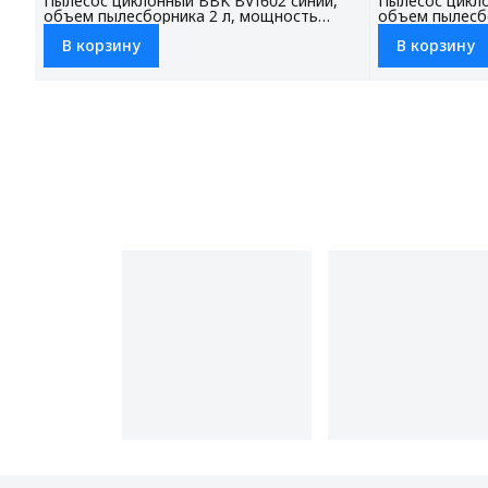
Пылесос циклонный BBK BV1602 синий,
Пылесос цикло
объем пылесборника 2 л, мощность
объем пылесб
всасывания 300 Вт, НЕРА фильтр (модель
всасывания 30
В корзину
В корзину
FBV1601H), 3 насадки в комплекте
FBV1601H), 3 