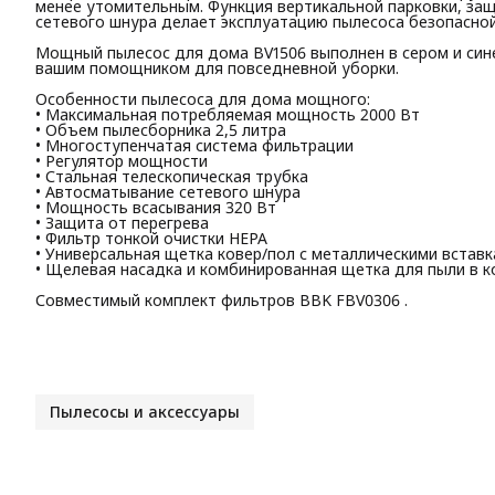
менее утомительным. Функция вертикальной парковки, за
сетевого шнура делает эксплуатацию пылесоса безопасно
Мощный пылесос для дома BV1506 выполнен в сером и сине
вашим помощником для повседневной уборки.
Особенности пылесоса для дома мощного:
• Максимальная потребляемая мощность 2000 Вт
• Объем пылесборника 2,5 литра
• Многоступенчатая система фильтрации
• Регулятор мощности
• Стальная телескопическая трубка
• Автосматывание сетевого шнура
• Мощность всасывания 320 Вт
• Защита от перегрева
• Фильтр тонкой очистки НЕРА
• Универсальная щетка ковер/пол с металлическими встав
• Щелевая насадка и комбинированная щетка для пыли в 
Совместимый комплект фильтров BBK FBV0306 .
Пылесосы и аксессуары