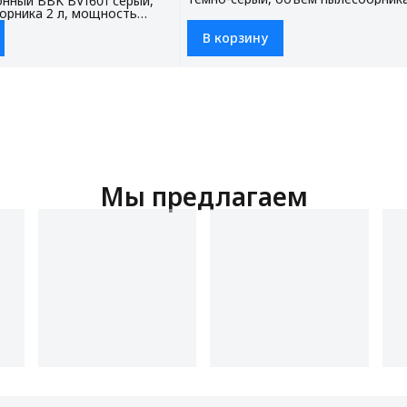
нный BBK BV1601 серый,
мощность всасывания 320 Вт, наб
орника 2 л, мощность
фильтров (модель FBV0306), 3 нас
0 Вт, НЕРА фильтр (модель
комплекте
В корзину
насадки в комплекте
Мы предлагаем