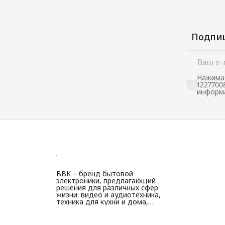
Подпиш
Нажимая
1227700
информа
BBK – бренд бытовой
электроники, предлагающий
решения для различных сфер
жизни: видео и аудиотехника,
техника для кухни и дома,
красоты и здоровья.