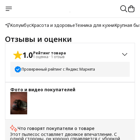
Колумбус
Красота и здоровье
Техника для кухни
Крупная бы
Отзывы и оценки
1.0
Рейтинг товара
1
оценка
·
1
отзыв
Проверенный рейтинг с Яндекс Маркета
5
звёзд
0
Фото и видео покупателей
4
звезды
0
3
звезды
0
2
звезды
0
1
звезда
1
Что говорят покупатели о товаре
Этот пылесос оставляет двоякое впечатление. С
одной стороны, он хорошо справляется с уборкой