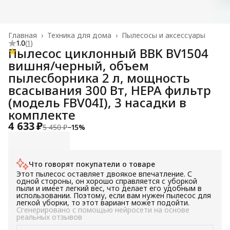
Главная
›
Техника для дома
›
Пылесосы и аксессуары
1.0
(
1
)
Пылесос циклонный BBK BV1504
вишня/черный, объем
пылесборника 2 л, мощность
всасывания 300 Вт, НЕРА фильтр
(модель FBV04I), 3 насадки в
комплекте
4 633 ₽
5 450 ₽
−
15
%
Что говорят покупатели о товаре
Этот пылесос оставляет двоякое впечатление. С
одной стороны, он хорошо справляется с уборкой
пыли и имеет легкий вес, что делает его удобным в
использовании. Поэтому, если вам нужен пылесос для
легкой уборки, то этот вариант может подойти.
Сгенерировано с помощью нейросети на основе
реальных отзывов