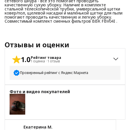
сетевого шнура - все это помогает проводить
качественную сухую уборку. Наличие в комплекте
стальной телескопической трубки, универсальной щетки
ковер/пол, щелевой насадки и маленькой щетки для пыли
помогают проводить качественную и легкую уборку.
Совместимый комплект сменных фильтров BBK FBV04I .
Отзывы и оценки
1.0
Рейтинг товара
1
оценка
·
1
отзыв
Проверенный рейтинг с Яндекс Маркета
5
звёзд
0
Фото и видео покупателей
4
звезды
0
3
звезды
0
2
звезды
0
1
звезда
1
Екатерина М.