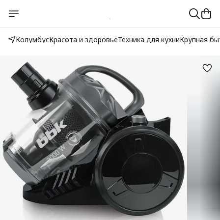
Колумбус
Красота и здоровье
Техника для кухни
Крупная бы