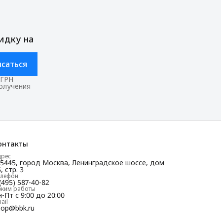
идку на
саться
ОГРН
получения
онтакты
дрес
25445, город Москва, Ленинградское шоссе, дом
, стр. 3
елефон
(495) 587-40-82
ежим работы
-Пт с 9:00 до 20:00
ail
hop@bbk.ru