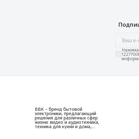
Подпиш
Нажимая
1227700
информа
BBK – бренд бытовой
электроники, предлагающий
решения для различных сфер
жизни: видео и аудиотехника,
техника для кухни и дома,
красоты и здоровья.