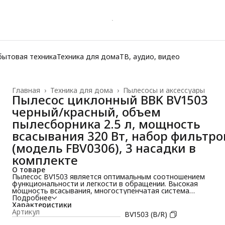
бытовая техника
Техника для дома
ТВ, аудио, видео
Главная
›
Техника для дома
›
Пылесосы и аксессуары
Пылесос циклонный BBK BV1503
черный/красный, объем
пылесборника 2.5 л, мощность
всасывания 320 Вт, набор фильтро
(модель FBV0306), 3 насадки в
комплекте
О товаре
Пылесос BV1503 является оптимальным соотношением
функциональности и легкости в обращении. Высокая
мощность всасывания, многоступенчатая система
фильтрации, включающая HEPA-фильтр и систему Dual Cyclo
Подробнее
отсутствие мешка для сбора пыли сочетаются в этой модел
Характеристики
с классическим дизайном, отсутствием сложных органов
Артикул
BV1503 (B/R)
управления и компактностью. В комплекте присутствует