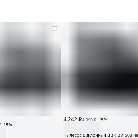
4 242 ₽
4 990 ₽
−
15
%
₽
−
15
%
Пылесос циклонный BBK BV1503 ч