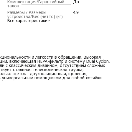
стальная телескопическая трубка, позволяющая подстроит
Комплектация/Гарантийный
Да
длину рукоятки под себя, и несколько щеток -
талон
двухпозиционная, щелевая, комбинированная для пыли,
Размеры / Размеры
4.9
чтобы сделать пылесос BV1503 универсальным помощником
устройства/Вес (нетто) (кг)
для любой хозяйки. Совместимый комплект фильтров BBK
Все характеристики
FBV0306 .
циональности и легкости в обращении. Высокая
ии, включающая HEPA-фильтр и систему Dual Cyclon,
ли с классическим дизайном, отсутствием сложных
твует стальная телескопическая трубка,
олько щеток - двухпозиционная, щелевая,
3 универсальным помощником для любой хозяйки.