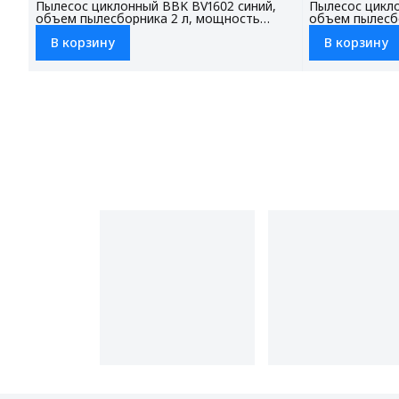
Пылесос циклонный BBK BV1602 синий,
Пылесос цикло
объем пылесборника 2 л, мощность
объем пылесб
всасывания 300 Вт, НЕРА фильтр (модель
всасывания 30
В корзину
В корзину
FBV1601H), 3 насадки в комплекте
FBV1601H), 3 