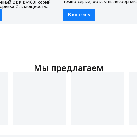
темно-серый, объем пылесборника 
нный BBK BV1601 серый,
мощность всасывания 320 Вт, наб
орника 2 л, мощность
фильтров (модель FBV0306), 3 нас
0 Вт, НЕРА фильтр (модель
комплекте
В корзину
насадки в комплекте
Мы предлагаем