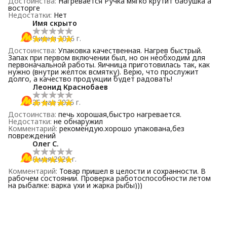
Достоинства
:
Нагревается Ручка мягко крутит бабушка а
восторге
Недостатки
:
Нет
Имя скрыто
9 июня 2026 г.
Достоинства
:
Упаковка качественная. Нагрев быстрый.
Запах при первом включении был, но он необходим для
первоначальной работы. Яичница приготовилась так, как
нужно (внутри желток всмятку). Верю, что прослужит
долго, а качество продукции будет радовать!
Леонид Краснобаев
25 мая 2026 г.
Достоинства
:
печь хорошая,быстро нагревается.
Недостатки
:
не обнаружил
Комментарий
:
рекомендую.хорошо упакована,без
повреждений
Олег С.
6 мая 2026 г.
Комментарий
:
Товар пришел в целости и сохранности. В
рабочем состоянии. Проверка работоспособности летом
на рыбалке: варка ухи и жарка рыбы)))