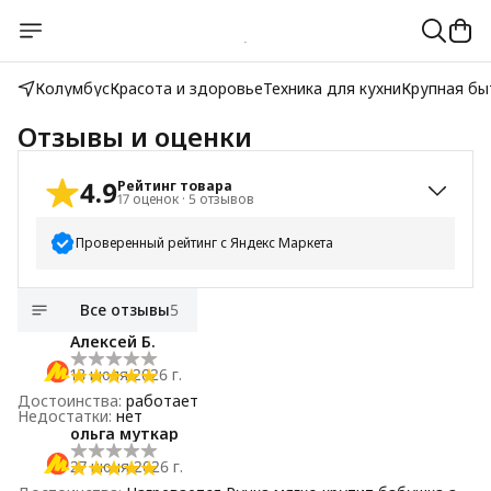
Колумбус
Красота и здоровье
Техника для кухни
Крупная бы
Отзывы и оценки
4.9
Рейтинг товара
17
оценок
·
5
отзывов
Проверенный рейтинг с Яндекс Маркета
5
звёзд
16
Все отзывы
5
4
звезды
1
Алексей Б.
3
звезды
0
18 июля 2026 г.
2
звезды
0
Достоинства
:
работает
1
звезда
0
Недостатки
:
нет
ольга муткар
27 июня 2026 г.