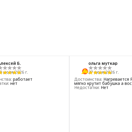
Алексей Б.
ольга муткар
8 июля 2026 г.
27 июня 2026 г.
нства
:
работает
Достоинства
:
Нагревается 
атки
:
нет
мягко крутит бабушка а вос
Недостатки
:
Нет