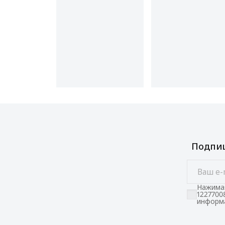
Подпиш
Нажимая
1227700
информа