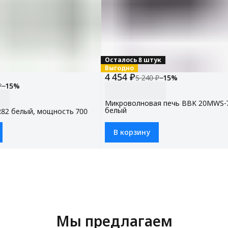
Осталось 8 штук
Выгодно
4 454 ₽
5 240 ₽
−
15
%
₽
−
15
%
Микроволновая печь BBK 20MWS-
белый
R82 белый, мощность 700
В корзину
Мы предлагаем