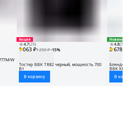
Акция
Новинка
4.7
(
29
)
4.8
(
79
)
1 063 ₽
2 678 ₽
1 250 ₽
−
15
%
3 
777M/W
Тостер BBK TR82 черный, мощность 700
Блендер и
Вт
BBK KBS12
В корзину
В корзи