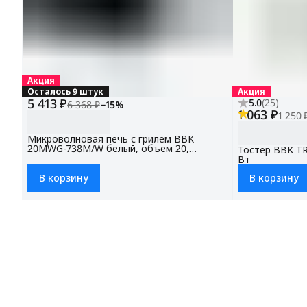
Акция
Осталось 9 штук
Акция
5 413 ₽
5.0
(
25
)
6 368 ₽
−
15
%
1 063 ₽
1 250 
Микроволновая печь с грилем BBK
20MWG-738M/W белый, объем 20,
Тостер BBK T
мощность 700 Вт
Вт
В корзину
В корзину