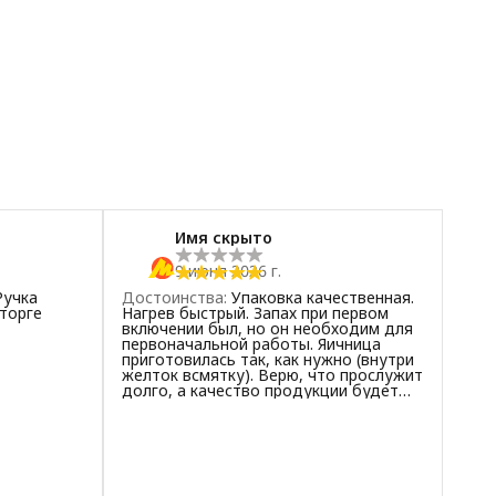
Имя скрыто
9 июня 2026 г.
Ручка
Достоинства
:
Упаковка качественная.
торге
Нагрев быстрый. Запах при первом
включении был, но он необходим для
первоначальной работы. Яичница
приготовилась так, как нужно (внутри
желток всмятку). Верю, что прослужит
долго, а качество продукции будет
радовать!