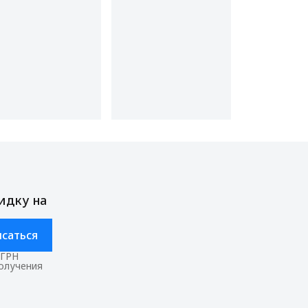
идку на
саться
ОГРН
получения