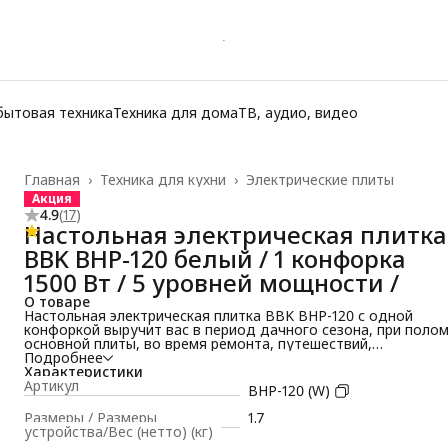
бытовая техника
Техника для дома
ТВ, аудио, видео
Главная
›
Техника для кухни
›
Электрические плиты
Акция
4.9
(
17
)
Настольная электрическая плитка
BBK BHP-120 белый / 1 конфорка
1500 Вт / 5 уровней мощности /
О товаре
Настольная электрическая плитка BBK BHP-120 с одной
конфоркой выручит вас в период дачного сезона, при поло
основной плиты, во время ремонта, путешествий,
неожиданного переезда и заменит стационарную плиту на
Подробнее
маленькой кухне или в общежитии. Устройство надежно
Характеристики
устанавливается на любую ровную поверхность, быстро
Артикул
BHP-120 (W)
подключается к электропитанию и не занимает много места.
Плитка имеет высокую мощность в 1500 Вт, за счет чего
Размеры / Размеры
1.7
конфорка быстро и равномерно разогревается. Поворотный
устройства/Вес (нетто) (кг)
регулятор температуры с 5 уровнями мощности и индикато