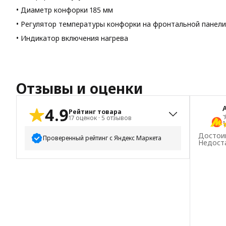
• Диаметр конфорки 185 мм
• Регулятор температуры конфорки на фронтальной панели
• Индикатор включения нагрева
Отзывы и оценки
4.9
Рейтинг товара
17
оценок
·
5
отзывов
1
Достои
Проверенный рейтинг с Яндекс Маркета
Недост
5
звёзд
16
4
звезды
1
3
звезды
0
2
звезды
0
1
звезда
0