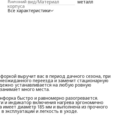
Внешний вид/Материал
металл
включения нагрева эргономично расположены на
корпуса
фронтальной панели устройства. Конфорка имеет диаметр 
Все характеристики
мм и выполнена из прочного чугуна, который обеспечивает
долговечность, надежность в эксплуатации и легкость в
уходе.
ОСОБЕННОСТИ:
• Мощность 1500 Вт
• Конфорка из чугуна
• Диаметр конфорки 185 мм
• Регулятор температуры конфорки на фронтальной панели
• Индикатор включения нагрева
форкой выручит вас в период дачного сезона, при
, неожиданного переезда и заменит стационарную
адежно устанавливается на любую ровную
 занимает много места.
онфорка быстро и равномерно разогревается.
и и индикатор включения нагрева эргономично
 имеет диаметр 185 мм и выполнена из прочного
в эксплуатации и легкость в уходе.