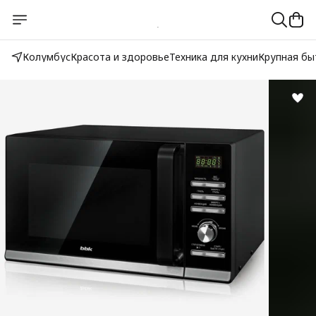
Колумбус
Красота и здоровье
Техника для кухни
Крупная бы