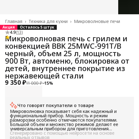
Главная
›
Техника для кухни
›
Микроволновые печи
Акция
Осталось 5 штук
4.9
(
13
)
Микроволновая печь с грилем и
конвекцией BBK 25MWC-991T/B
черный, объем 25 л, мощность
900 Вт, автоменю, блокировка от
детей, внутреннее покрытие из
нержавеющей стали
9 350 ₽
11 000 ₽
−
15
%
Что говорят покупатели о товаре
Микроволновка показывает себя как надежный и
функциональный прибор. Мощность и режим
разморозки особенно отмечаются покупателями.
Большой объем и множество режимов делают ее
универсальным прибором для приготовления
различных блюд. В целом, микроволновка подойдет
Сгенерировано с помощью нейросети на основе
для тех, кто ищет универсальное устройство с
реальных отзывов