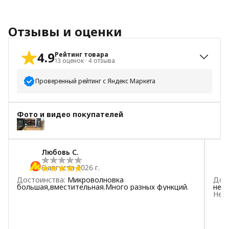
Отзывы и оценки
4.9
Рейтинг товара
13
оценок
·
4
отзыва
Проверенный рейтинг с Яндекс Маркета
5
звёзд
12
Фото и видео покупателей
4
звезды
1
3
звезды
0
2
звезды
0
Любовь С.
1
звезда
0
6 августа 2026 г.
Достоинства
:
Микроволновка
Дос
большая,вместительная.Много разных функций.
нео
Нед