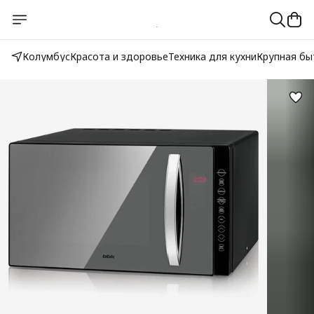
Колумбус
Красота и здоровье
Техника для кухни
Крупная бы