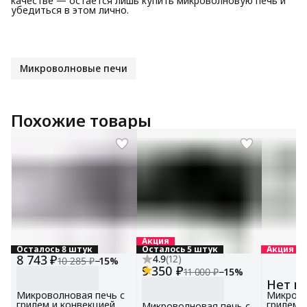
качестве — остается лишь купить микроволновую печь и
убедиться в этом лично.
Микроволновые печи
Похожие товары
Акция
Осталось 8 штук
Осталось 5 штук
Акция
8 743 ₽
4.9
(
12
)
10 285 ₽
−
15
%
9 350 ₽
11 000 ₽
−
15
%
Нет в
Микроволновая печь с
Микрово
грилем и конвекцией
грилем 
Микроволновая печь с