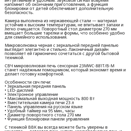
интуитивным и удобным. Звуковой сигнал вовремя
напомнит об окончании приготовления, а функция
блокировки от детей обеспечивает дополнительную
безопасность.
Камера выполнена из нержавеющей стали — материал
устойчив к высоким температурам, не впитывает запахи и
легко очищается. Поворотный стол диаметром 270 мм
вмещает большие тарелки и формы, что особенно удобно
для семейного использования.
Микроволновка черная с зеркальной передней панелью
выглядит элегантно и стильно. Лаконичный дизайн
позволяет ей гармонично сочетаться с другой бытовой
техникой.
СВЧ микроволновая печь сенсорная 23MWC-881T/B-M
станет надёжным помощником, который экономит время и
делает готовку комфортной.
Особенности свч печи:
• Зеркальная передняя панель
• LED-дисплей
• Электронное управление
• Максимальная выходная мощность 800 Вт
• Вместительная камера печи 23 л
• Панель управления на русском языке
• Удобный таймер на 95 мин., часы
• Диаметр поворотного стола 270 мм
• Функция блокировки панели управления
С техникой BBK вы всегда можете быть уверены в