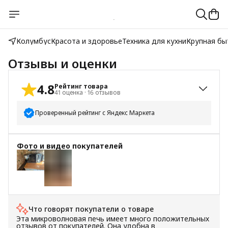
Колумбус
Красота и здоровье
Техника для кухни
Крупная бы
Отзывы и оценки
4.8
Рейтинг товара
41
оценка
·
16
отзывов
Проверенный рейтинг с Яндекс Маркета
5
звёзд
37
Фото и видео покупателей
4
звезды
2
3
звезды
0
+
2
2
звезды
1
1
звезда
1
Что говорят покупатели о товаре
Эта микроволновая печь имеет много положительных
отзывов от покупателей. Она удобна в