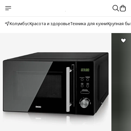
Колумбус
Красота и здоровье
Техника для кухни
Крупная бы