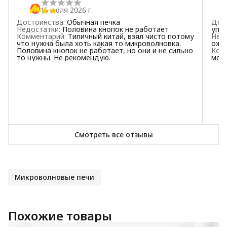
15 июля 2026 г.
Достоинства
:
Обычная печка
Дос
Недостатки
:
Половина кнопок не работает
упра
Комментарий
:
Типичный китай, взял чисто потому
Нед
что нужна была хоть какая то микроволновка.
ожи
Половина кнопок не работает, но они и не сильно
Ком
то нужны. Не рекомендую.
мощ
Смотреть все отзывы
Микроволновые печи
Похожие товары