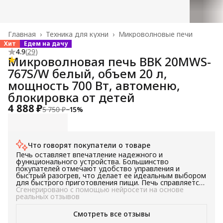
Главная
›
Техника для кухни
›
Микроволновые печи
Хит
Едем на дачу
4.9
(
29
)
Микроволновая печь BBK 20MWS-
767S/W белый, объем 20 л,
мощность 700 Вт, автоменю,
блокировка от детей
4 888 ₽
5 750 ₽
−
15
%
Что говорят покупатели о товаре
Печь оставляет впечатление надежного и
функционального устройства. Большинство
покупателей отмечают удобство управления и
быстрый разогрев, что делает ее идеальным выбором
для быстрого приготовления пищи. Печь справляется
с задачей разогрева пищи эффективно. В целом,
Сгенерировано с помощью нейросети на основе
товар рекомендуется к покупке для тех, кто ищет
реальных отзывов
надежное и удобное в использовании устройство для
разогрева пищи.
Смотреть все отзывы