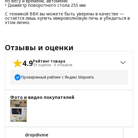
по весу и времени, автоменю
• Диаметр поворотного стола 255 мм
С техникой BBK вы можете быть уверены в качестве —
остаётся лишь купить микроволновую печь и убедиться в
этом лично.
Отзывы и оценки
4.9
Рейтинг товара
29
оценок
·
9
отзывов
Проверенный рейтинг с Яндекс Маркета
5
звёзд
27
Фото и видео покупателей
4
звезды
1
3
звезды
0
2
звезды
1
1
звезда
0
dropdivine