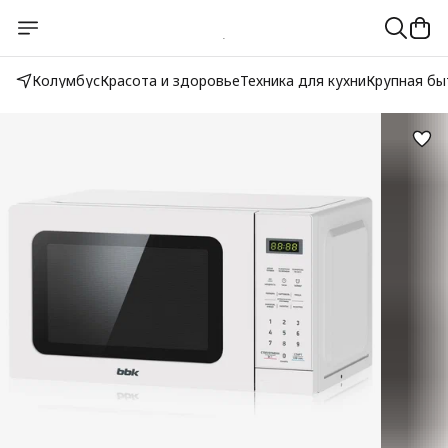
Колумбус
Красота и здоровье
Техника для кухни
Крупная бы