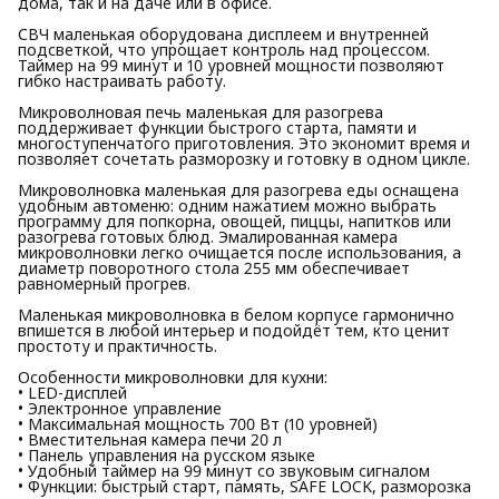
дома, так и на даче или в офисе.
СВЧ маленькая оборудована дисплеем и внутренней
подсветкой, что упрощает контроль над процессом.
Таймер на 99 минут и 10 уровней мощности позволяют
гибко настраивать работу.
Микроволновая печь маленькая для разогрева
поддерживает функции быстрого старта, памяти и
многоступенчатого приготовления. Это экономит время и
позволяет сочетать разморозку и готовку в одном цикле.
Микроволновка маленькая для разогрева еды оснащена
удобным автоменю: одним нажатием можно выбрать
программу для попкорна, овощей, пиццы, напитков или
разогрева готовых блюд. Эмалированная камера
микроволновки легко очищается после использования, а
диаметр поворотного стола 255 мм обеспечивает
равномерный прогрев.
Маленькая микроволновка в белом корпусе гармонично
впишется в любой интерьер и подойдёт тем, кто ценит
простоту и практичность.
Особенности микроволновки для кухни:
• LED-дисплей
• Электронное управление
• Максимальная мощность 700 Вт (10 уровней)
• Вместительная камера печи 20 л
• Панель управления на русском языке
• Удобный таймер на 99 минут со звуковым сигналом
• Функции: быстрый старт, память, SAFE LOCK, разморозка