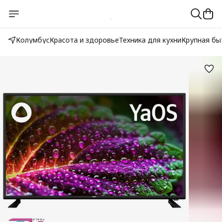
Колумбус
Красота и здоровье
Техника для кухни
Крупная бы