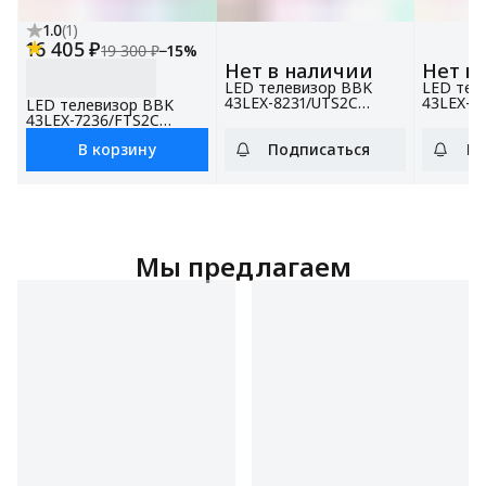
1.0
(
1
)
16 405 ₽
19 300 ₽
−
15
%
Нет в наличии
Нет в
LED телевизор BBK
LED тел
43LEX-8231/UTS2C
43LEX-7
LED телевизор BBK
черный
белый
43LEX-7236/FTS2C
черный, 43", Full HD,
В корзину
Подписаться
По
Яндекс ТВ
Мы предлагаем