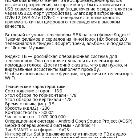
HD-медиаплеер отвечает за воспроизведение файлов
высокого разрешения, которые могут быть записаны на
USB-совместимые носители (подключение осуществляется
через USB2.0-порт устройства). Благодаря встроенным
DVB-T2,DVB-S2 и DVB-С – тюнерам есть возможность
принимать сигнал цифрового телевидения в высоком
качестве.
Встречайте умные телевизоры ВВК на платформе Яндекс!
Тысячи фильмов и сериалов из КиноПоиск HD; более 200
телеканалов в "Яндекс.Эфире"; треки, альбомы и подкасты
из "Яндекс.Музыки".
Яндекс ТВ — российская операционная система для
телевизоров. Она позволяет управлять телевизором с
помощью голоса. Достаточно сказать, что вам нужно, и
виртуальные ассистенты выполнят просьбу.
Чтобы использовать все функции, подключите телевизор к
Wi-Fi.
Технические характеристики:
Соотношение сторон - 16:9
Угол обзора по горизонтали - 178
Угол обзора по вертикали - 178
Время отклика (мс) -9.5
Яркость (кд/м2) - 230
Контрастность - 5000:1
Число цветов - 1 070 000 000
Операционная система - Android Open Source Project (AOSP)
Версия операционной системы - Android 11
Тип SMART платформы - YaOS
Интерфейсы: Sat (подключение спутникового ТВ); аудио-