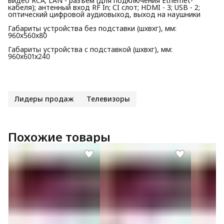
видео RCA; LAN - разъем (для подключения Ethernet-
кабеля); антенный вход RF In; CI слот; HDMI - 3; USB - 2;
оптический цифровой аудиовыход, выход на наушники
Габариты устройства без подставки (шхвхг), мм:
960х560х80
Габариты устройства с подставкой (шхвхг), мм:
960х601х240
Лидеры продаж
Телевизоры
Похожие товары