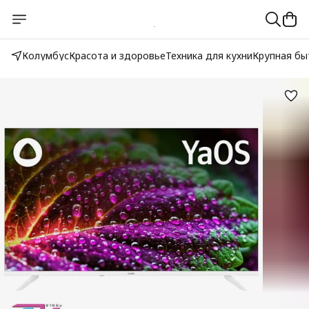
Колумбус
Красота и здоровье
Техника для кухни
Крупная бы