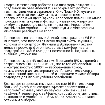
Смарт ТВ телевизор работает на платформе Яндекс.ТВ,
созданной на базе Android 11. Он открывает доступ к
тысячам фильмов и сериалов в КиноПоиск HD, музыке и
подкастам в «Яндекс.Музыке», а также сотням
телеканалов в «Яндекс.Эфире». Голосовой помощник Алиса
поможет найти нужный фильм по названию, жанру или
актёру и с радостью выполнит команды. Управление
максимально удобно — Bluetooth-пульт с микрофоном
мгновенно реагирует на голос.
Телевизор с интернетом и Алисой поддерживает Wi-Fi и
Bluetooth, что позволяет легко подключать наушники,
колонки или смартфон. Функция дублирования экрана
делает просмотр фото и видео ещё комфортнее, а
поддержка HDMI и USB даёт возможность подключить
внешние устройства.
Телевизор смарт 43 дюйма с wi-fi оснащён IPS-матрицей с
разрешением Full HD 1920×1080, частотой обновления 60 Гц
и контрастностью 5000:1 — изображение яркое,
насыщенное и детализированное. Плазма телевизор с
естественной цветопередачей и широкими углами обзора
подойдёт для любых условий освещения.
Благодаря стереосистеме мощностью 16 Вт телевизор
большой диагонали создаёт эффект присутствия и
наполняет комнату чистым звуком. Если вы ищете
надёжный телевизор с вайфаем, который сочетает стиль,
технологии и удобство — BBK 43LEX-7246/FTS2C станет
отличным выбором!