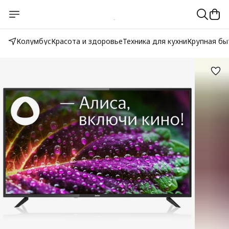
Колумбус
Красота и здоровье
Техника для кухни
Крупная бы