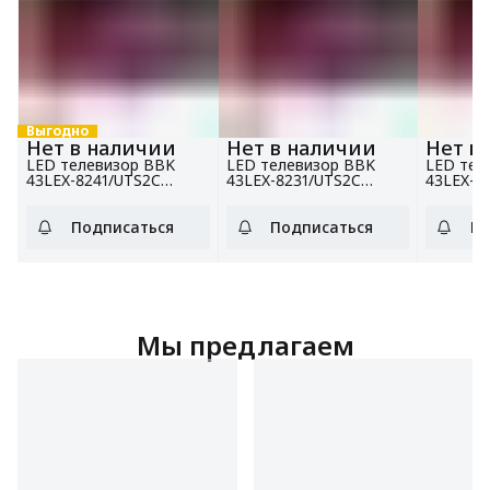
Выгодно
Нет в наличии
Нет в наличии
Нет в
LED телевизор BBK
LED телевизор BBK
LED тел
43LEX-8241/UTS2C
43LEX-8231/UTS2C
43LEX-7
белый
черный
белый
Подписаться
Подписаться
По
Мы предлагаем