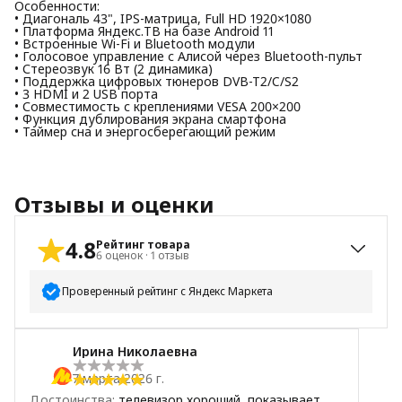
Особенности:
• Диагональ 43", IPS-матрица, Full HD 1920×1080
• Платформа Яндекс.ТВ на базе Android 11
• Встроенные Wi-Fi и Bluetooth модули
• Голосовое управление с Алисой через Bluetooth-пульт
• Стереозвук 16 Вт (2 динамика)
• Поддержка цифровых тюнеров DVB-T2/C/S2
• 3 HDMI и 2 USB порта
• Совместимость с креплениями VESA 200×200
• Функция дублирования экрана смартфона
• Таймер сна и энергосберегающий режим
Отзывы и оценки
4.8
Рейтинг товара
6
оценок
·
1
отзыв
Проверенный рейтинг с Яндекс Маркета
5
звёзд
5
Ирина Николаевна
4
звезды
1
7 марта 2026 г.
3
звезды
0
Достоинства
:
телевизор хороший, показывает