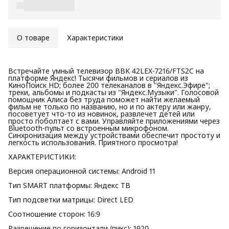
О товаре
Характеристики
Встречайте умный телевизор BBK 42LEX-7216/FTS2C на
платформе Яндекс! Тысячи фильмов и сериалов из
КиноПоиск HD; более 200 телеканалов в "Яндекс.Эфире";
треки, альбомы и подкасты из "Яндекс.Музыки". Голосовой
помощник Алиса без труда поможет найти желаемый
фильм не только по названию, но и по актеру или жанру,
посоветует что-то из новинок, развлечет детей или
просто поболтает с вами. Управляйте приложениями через
Bluetooth-пульт со встроенным микрофоном.
Синхронизация между устройствами обеспечит простоту и
легкость использования. Приятного просмотра!
ХАРАКТЕРИСТИКИ:
Версия операционной системы: Android 11
Тип SMART платформы: Яндекс ТВ
Тип подсветки матрицы: Direct LED
Соотношение сторон: 16:9
Разрешение по горизонтали (пикс): 1920