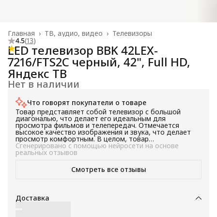
Главная
›
ТВ, аудио, видео
›
Телевизоры
4.5
(
13
)
LED телевизор BBK 42LEX-
7216/FTS2C черный, 42", Full HD,
Яндекс ТВ
Нет в наличии
Что говорят покупатели о товаре
Товар представляет собой телевизор с большой
диагональю, что делает его идеальным для
просмотра фильмов и телепередач. Отмечается
высокое качество изображения и звука, что делает
просмотр комфортным. В целом, товар
рекомендуется для тех, кто ищет телевизор с
Сгенерировано с помощью нейросети на основе
большим экраном.
реальных отзывов
Смотреть все отзывы
Доставка