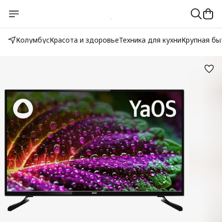
Колумбус
Красота и здоровье
Техника для кухни
Крупная бы