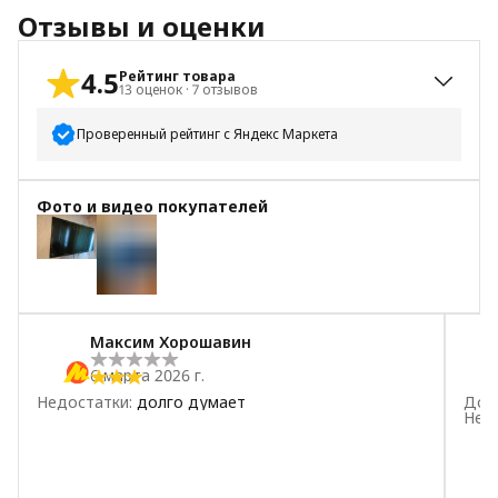
Отзывы и оценки
4.5
Рейтинг товара
13
оценок
·
7
отзывов
Проверенный рейтинг с Яндекс Маркета
5
звёзд
10
Фото и видео покупателей
4
звезды
1
3
звезды
1
+
1
2
звезды
0
1
звезда
1
Максим Хорошавин
6 марта 2026 г.
Недостатки
:
долго думает
Дос
Нед