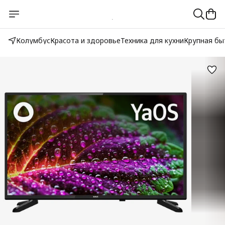
Колумбус
Красота и здоровье
Техника для кухни
Крупная бы