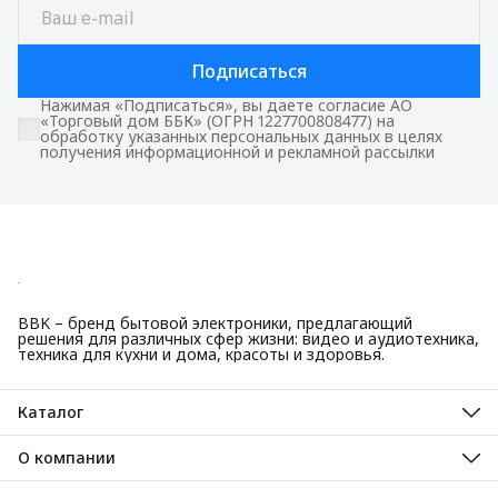
Подписаться
Нажимая «Подписаться», вы даете согласие АО
«Торговый дом ББК» (ОГРН 1227700808477) на
обработку указанных персональных данных в целях
получения информационной и рекламной рассылки
BBK – бренд бытовой электроники, предлагающий
решения для различных сфер жизни: видео и аудиотехника,
техника для кухни и дома, красоты и здоровья.
Каталог
Красота и здоровье
Техника для кухни
О компании
Крупная бытовая техника
О нас
Техника для дома