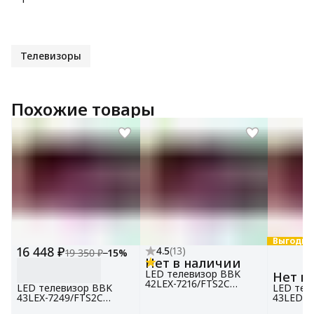
Телевизоры
Похожие товары
Выгодно
16 448 ₽
4.5
(
13
)
19 350 ₽
−
15
%
Нет в наличии
LED телевизор BBK
Нет в
42LEX-7216/FTS2C
LED телевизор BBK
LED тел
черный, 42", Full HD,
43LEX-7249/FTS2C
43LED-8
Яндекс ТВ
черный
черный