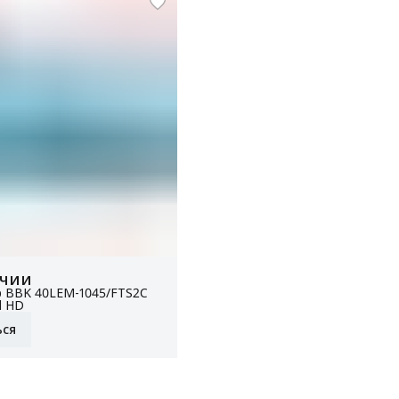
ичии
р BBK 40LEM-1045/FTS2C
l HD
ься