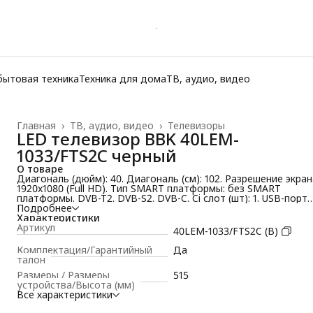
бытовая техника
Техника для дома
ТВ, аудио, видео
Главная
›
ТВ, аудио, видео
›
Телевизоры
LED телевизор BBK 40LEM-
1033/FTS2C черный
О товаре
Диагональ (дюйм): 40. Диагональ (см): 102. Разрешение экран
1920x1080 (Full HD). Тип SMART платформы: без SMART
платформы. DVB-T2. DVB-S2. DVB-C. Ci слот (шт): 1. USB-порт
(шт): 2. HDMI (шт): 3. Цвет корпуса: черный
Подробнее
Характеристики
Артикул
40LEM-1033/FTS2C (B)
Комплектация/Гарантийный
Да
талон
Размеры / Размеры
515
устройства/Высота (мм)
Все характеристики