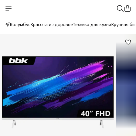
Колумбус
Красота и здоровье
Техника для кухни
Крупная бы