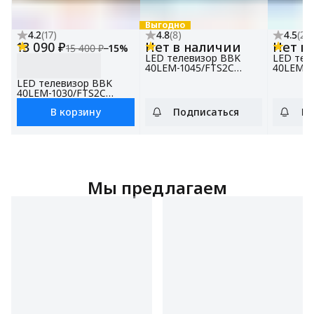
Выгодно
4.2
(
17
)
4.8
(
8
)
4.5
(
2
)
13 090 ₽
Нет в наличии
Нет в
15 400 ₽
−
15
%
LED телевизор BBK
LED тел
40LEM-1045/FTS2C
40LEM-1
белый, 40", Full HD
белый, 4
LED телевизор BBK
40LEM-1030/FTS2C
черный, 40", Full HD
В корзину
Подписаться
По
Мы предлагаем