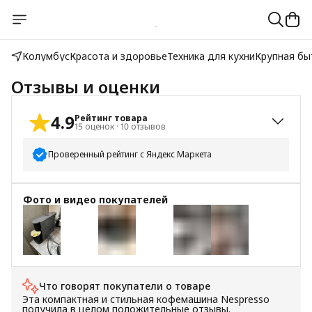
Колумбус
Красота и здоровье
Техника для кухни
Крупная бы
Отзывы и оценки
4.9
Рейтинг товара
15
оценок
·
10
отзывов
Проверенный рейтинг с Яндекс Маркета
5
звёзд
14
Фото и видео покупателей
4
звезды
1
3
звезды
0
2
звезды
0
+
11
1
звезда
0
Что говорят покупатели о товаре
Эта компактная и стильная кофемашина Nespresso
получила в целом положительные отзывы.