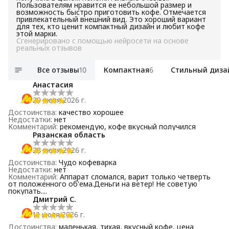
Пользователям нравится ее небольшой размер и
возможность быстро приготовить кофе. Отмечается
привлекательный внешний вид. Это хороший вариант
для тех, кто ценит компактный дизайн и любит кофе
этой марки.
Сгенерировано с помощью нейросети на основе
реальных отзывов
Все отзывы
10
Компактная
6
Стильный диза
Анастасия
29 июля 2026 г.
Достоинства
:
качество хорошее
Недостатки
:
нет
Комментарий
:
рекомендую, кофе вкусный получился
Рязанская область
28 июля 2026 г.
Достоинства
:
Чудо кофеварка
Недостатки
:
нет
Комментарий
:
Аппарат сломался, варит только четверть
от положенного об'ема.Деньги на ветер! Не советую
покупать....
Дмитрий С.
12 июля 2026 г.
Достоинства
:
маленькая, тихая, вкусный кофе, цена