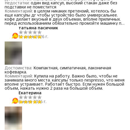
Недостатки
:
один вид капсул, высокий стакан даже без
подставки не поместится
Комментарий
:
в целом никаких претензий, хотелось бы
еще капсулы дг чтобы устройство было универсальнее.
кофе делает вкусный в двух объемах, вполне приличных.
перед использованием обязательно промойте машинку по
инструкции. в диапазоне 3-5к лучше взять ббк с гарантией,
татьяна пасичник
чем других китайцев. я очень доволен.
10 июля 2026 г.
Достоинства
:
Компактная, симпатичная, лаконичная
кофеварка.
Комментарий
:
Купила на работу. Важно было, чтобы не
занимала много места. капсулы только nespresso, что меня
вполне устраивает. Работает быстро. Если нужен большой
объем, нажать нужно 2 раза на большой объем.
Екатерина
6 июля 2026 г.