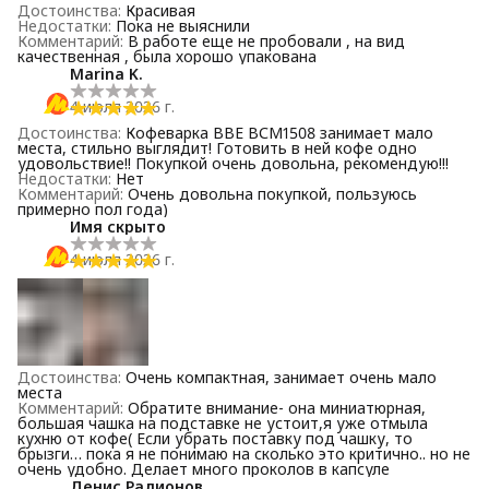
Достоинства
:
Красивая
Недостатки
:
Пока не выяснили
Комментарий
:
В работе еще не пробовали , на вид
качественная , была хорошо упакована
Marina K.
4 июля 2026 г.
Достоинства
:
Кофеварка ВВЕ ВСМ1508 занимает мало
места, стильно выглядит! Готовить в ней кофе одно
удовольствие!! Покупкой очень довольна, рекомендую!!!
Недостатки
:
Нет
Комментарий
:
Очень довольна покупкой, пользуюсь
примерно пол года)
Имя скрыто
4 июля 2026 г.
Достоинства
:
Очень компактная, занимает очень мало
места
Комментарий
:
Обратите внимание- она миниатюрная,
большая чашка на подставке не устоит,я уже отмыла
кухню от кофе( Если убрать поставку под чашку, то
брызги… пока я не понимаю на сколько это критично.. но не
очень удобно. Делает много проколов в капсуле
Денис Радионов