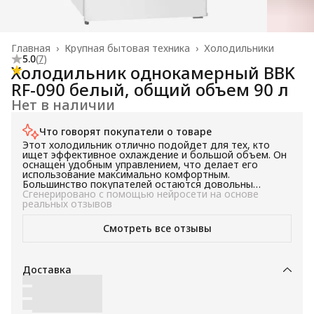
Главная
›
Крупная бытовая техника
›
Холодильники
5.0
(
7
)
Холодильник однокамерный BBK
RF-090 белый, общий объем 90 л
Нет в наличии
Что говорят покупатели о товаре
Этот холодильник отлично подойдет для тех, кто
ищет эффективное охлаждение и большой объем. Он
оснащен удобным управлением, что делает его
использование максимально комфортным.
Большинство покупателей остаются довольны
качеством и функциональностью этого холодильника.
Сгенерировано с помощью нейросети на основе
реальных отзывов
Смотреть все отзывы
Доставка