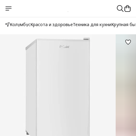
Колумбус
Красота и здоровье
Техника для кухни
Крупная бы