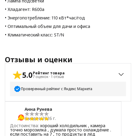
• Лампа подсветки
• Хладагент: R600a
• Энергопотребление: 110 кВт*час/год
• Оптимальный объем для дачи и офиса
• Климатический класс: ST/N
Отзывы и оценки
5.0
Рейтинг товара
7
оценок
·
1
отзыв
Проверенный рейтинг с Яндекс Маркета
5
звёзд
7
Анна Рунева
4
звезды
0
6 марта 2026 г.
3
звезды
0
Достоинства
:
хороший холодильник , камера
2
звезды
0
точно морозилка , думала просто охлаждение .
если поставить на 7 , то продукты в лёд
1
звезда
0