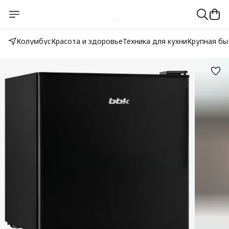
Колумбус
Красота и здоровье
Техника для кухни
Крупная бы