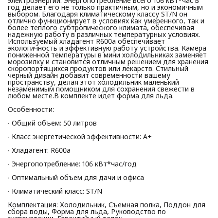
электроэнергии. Энергопотребление всего 106 кВт*час в
год делает его не только практичным, но и экономичным
выбором. Благодаря климатическому классу ST/N он
отлично функционирует в условиях как умеренного, так и
более теплого субтропического климата, обеспечивая
надежную работу в различных температурных условиях.
Используемый хладагент R600a обеспечивает
экологичность и эффективную работу устройства. Камера
пониженной температуры в мини холодильниках заменяет
морозилку и становится отличным решением для хранения
скоропортящихся продуктов или лекарств. Стильный
черный дизайн добавит современности вашему
пространству, делая этот холодильник маленький
незаменимым помощником для сохранения свежести в
любом месте.В комплекте идет форма для льда.
Особенности:
∙ Общий объем: 50 литров
∙ Класс энергетической эффективности: А+
∙ Хладагент: R600a
∙ Энергопотребление: 106 кВт*час/год
∙ Оптимальный объем для дачи и офиса
∙ Климатический класс: ST/N
Комплектация: Холодильник, Съемная полка, Поддон для
сбора воды, Форма для льда, Руководство по