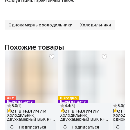
эксплуатации, Гарантийный талон.
Однокамерные холодильники
Холодильники
Похожие товары
Хит
Выгодно
Едем на дачу
Едем на дачу
5.0
(
1
)
4.4
(
5
)
5.0
(
7
)
Нет в наличии
Нет в наличии
Нет в
Холодильник
Холодильник
Холодил
двухкамерный BBK RF-
двухкамерный BBK RF-
однокам
099 бежевый, общий
098 белый, общий
090 бел
Подписаться
Подписаться
По
объем 98 л
объем 98 л. Идеально
объем 9