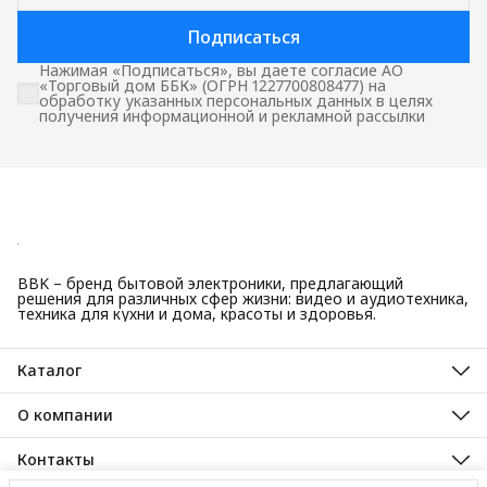
Подписаться
Нажимая «Подписаться», вы даете согласие АО
«Торговый дом ББК» (ОГРН 1227700808477) на
обработку указанных персональных данных в целях
получения информационной и рекламной рассылки
BBK – бренд бытовой электроники, предлагающий
решения для различных сфер жизни: видео и аудиотехника,
техника для кухни и дома, красоты и здоровья.
Каталог
Красота и здоровье
Техника для кухни
О компании
Крупная бытовая техника
О нас
Техника для дома
Гарантийные обязательства
Контакты
ТВ, аудио, видео
Авторизованные сервисные центры