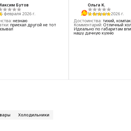
Максим Бутов
Ольга К.
26 февраля 2026 г.
11 февраля 2026 г.
нства
:
незнаю
Достоинства
:
тихий, компа
атки
:
приехал другой не тот
Комментарий
:
Отличный хол
азывал
Идеально по габаритам впи
нашу дачную кухню
овары
Холодильники