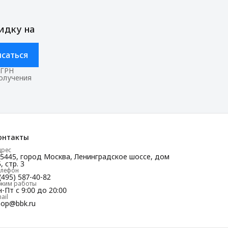
идку на
саться
ОГРН
получения
онтакты
дрес
25445, город Москва, Ленинградское шоссе, дом
, стр. 3
елефон
(495) 587-40-82
ежим работы
-Пт с 9:00 до 20:00
ail
hop@bbk.ru