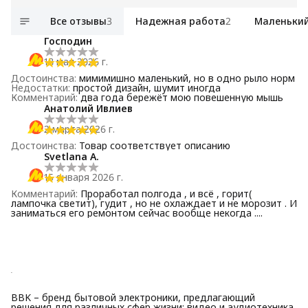
Все отзывы
3
Надежная работа
2
Маленький
Господин
18 мая 2026 г.
Достоинства
:
мимимишно маленький, но в одно рыло норм
Недостатки
:
простой дизайн, шумит иногда
Комментарий
:
два года бережёт мою повешенную мышь
Анатолий Ивлиев
2 марта 2026 г.
Достоинства
:
Товар соответствует описанию
Svetlana A.
15 января 2026 г.
Комментарий
:
Проработал полгода , и всё , горит(
лампочка светит), гудит , но не охлаждает и не морозит . И
заниматься его ремонтом сейчас вообще некогда ....
BBK – бренд бытовой электроники, предлагающий
решения для различных сфер жизни: видео и аудиотехника,