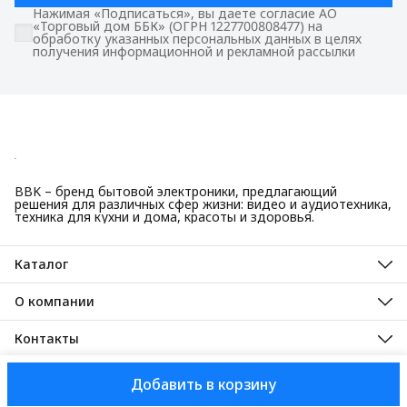
Нажимая «Подписаться», вы даете согласие АО
«Торговый дом ББК» (ОГРН 1227700808477) на
обработку указанных персональных данных в целях
получения информационной и рекламной рассылки
BBK – бренд бытовой электроники, предлагающий
решения для различных сфер жизни: видео и аудиотехника,
техника для кухни и дома, красоты и здоровья.
Каталог
Красота и здоровье
Техника для кухни
О компании
Крупная бытовая техника
О нас
Техника для дома
Гарантийные обязательства
Контакты
ТВ, аудио, видео
Авторизованные сервисные центры
Адрес
125445, город Москва, Ленинградское шоссе, дом 65, стр. 3
Добавить в корзину
АО Торговый дом ББК, 2025
Доставка
Оплата
Правила возврат
Телефон
8 (495) 587-40-82