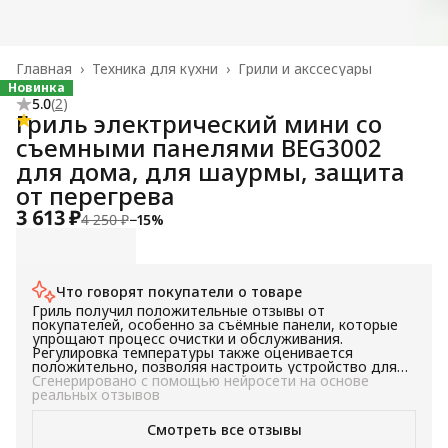
Главная
›
Техника для кухни
›
Грили и акссесуары
Новинка
5.0
(
2
)
Гриль электрический мини со
съемными панелями BEG3002
для дома, для шаурмы, защита
от перегрева
3 613 ₽
4 250 ₽
−
15
%
Что говорят покупатели о товаре
Гриль получил положительные отзывы от
покупателей, особенно за съёмные панели, которые
упрощают процесс очистки и обслуживания.
Регулировка температуры также оценивается
положительно, позволяя настроить устройство для
различных типов продуктов. В целом, гриль
Сгенерировано с помощью нейросети на основе
оценивается как надёжный и функциональный прибор,
реальных отзывов
подходящий для приготовления различных блюд.
Смотреть все отзывы