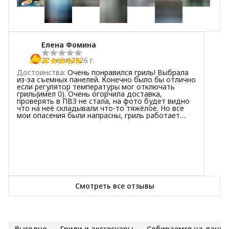
+
6
2
звезды
0
1
звезда
0
Елена Фомина
22 июля 2026 г.
Достоинства
:
Очень понравился гриль! Выбрала
из-за съемных панелей. Конечно было бы отлично
если регулятор температуры мог отключать
гриль(имел 0). Очень огорчила доставка,
проверять в ПВЗ не стала, на фото будет видно
что на неё складывали что-то тяжёлое. Но все
мои опасения были напрасны, гриль работает
отлично, в дополнение при покупке приобрела
страховку, надеюсь что не понадобится.
Смотреть все отзывы
Выгодно
Грили и акссесуары
Собираемся на дачу!