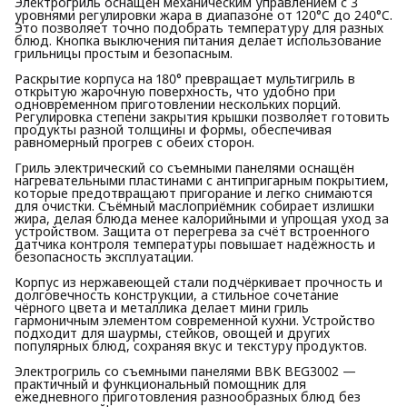
Электрогриль оснащён механическим управлением с 3
уровнями регулировки жара в диапазоне от 120°C до 240°C.
Это позволяет точно подобрать температуру для разных
блюд. Кнопка выключения питания делает использование
грильницы простым и безопасным.
Раскрытие корпуса на 180° превращает мультигриль в
открытую жарочную поверхность, что удобно при
одновременном приготовлении нескольких порций.
Регулировка степени закрытия крышки позволяет готовить
продукты разной толщины и формы, обеспечивая
равномерный прогрев с обеих сторон.
Гриль электрический со съемными панелями оснащён
нагревательными пластинами с антипригарным покрытием,
которые предотвращают пригорание и легко снимаются
для очистки. Съёмный маслоприёмник собирает излишки
жира, делая блюда менее калорийными и упрощая уход за
устройством. Защита от перегрева за счёт встроенного
датчика контроля температуры повышает надёжность и
безопасность эксплуатации.
Корпус из нержавеющей стали подчёркивает прочность и
долговечность конструкции, а стильное сочетание
чёрного цвета и металлика делает мини гриль
гармоничным элементом современной кухни. Устройство
подходит для шаурмы, стейков, овощей и других
популярных блюд, сохраняя вкус и текстуру продуктов.
Электрогриль со съемными панелями BBK BEG3002 —
практичный и функциональный помощник для
ежедневного приготовления разнообразных блюд без