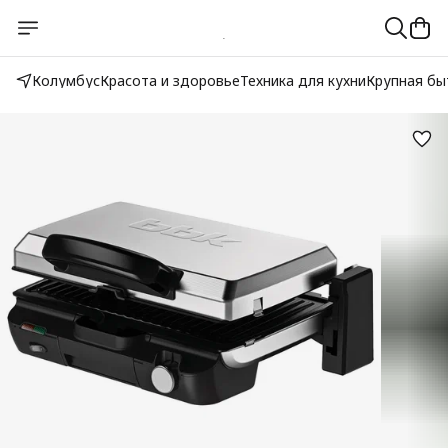
Колумбус
Красота и здоровье
Техника для кухни
Крупная бы