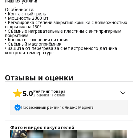
лишних усилий!
Особенности:
• Контактный гриль
• Мощность 2000 Вт
• Регулировка степени закрытия крышки с возможностью
открытия на 180°
• Съёмные нагревательные пластины с антипригарным
покрытием
• Кнопка выключения питания
• Съёмный маслоприёмник
• Защита от перегрева за счёт встроенного датчика
контроля температуры
Отзывы и оценки
5.0
Рейтинг товара
2
оценки
·
1
отзыв
Проверенный рейтинг с Яндекс Маркета
5
звёзд
2
Фото и видео покупателей
4
звезды
0
3
звезды
0