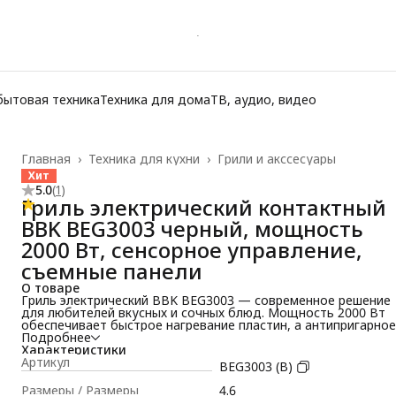
бытовая техника
Техника для дома
ТВ, аудио, видео
Главная
›
Техника для кухни
›
Грили и акссесуары
Хит
5.0
(
1
)
Гриль электрический контактный
BBK BEG3003 черный, мощность
2000 Вт, сенсорное управление,
съемные панели
О товаре
Гриль электрический BBK BEG3003 — современное решение
для любителей вкусных и сочных блюд. Мощность 2000 Вт
обеспечивает быстрое нагревание пластин, а антипригарное
покрытие гарантирует равномерное прожаривание без
Подробнее
лишнего масла.
Характеристики
Гриль электрический для дома оснащен сенсорным
Артикул
BEG3003 (B)
управлением и LED-дисплеем, что делает приготовление
интуитивным и удобным. Функции автоматического разогре
Размеры / Размеры
4.6