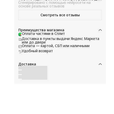
приготовления вкусных блюд.
Сгенерировано с помощью нейросети на
основе реальных отзывов
Смотреть все отзывы
Преимущества магазина
Оплата частями в Сплит
Доставка в пункты выдачи Яндекс Маркета
или до двери
у
Оплата — картой, СБП или наличными
Удобный возврат
Доставка
й!