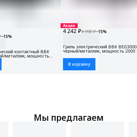
Акция
4 242 ₽
4 990 ₽
−
15
%
₽
−
15
%
Гриль электрический BBK BEG3000
черный/металлик, мощность 2000 
ческий контактный BBK
механическое управление, съемны
ый/металлик, мощность
панели
тронное управление,
В корзину
ли
Мы предлагаем