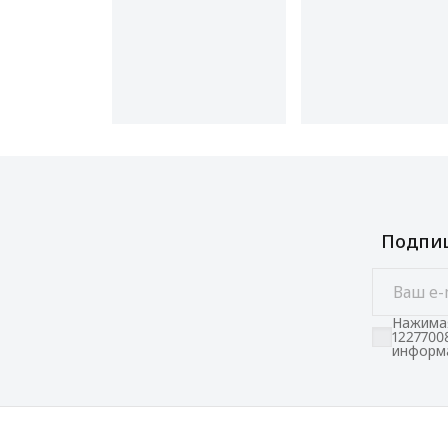
Подпиш
Нажимая
1227700
информа