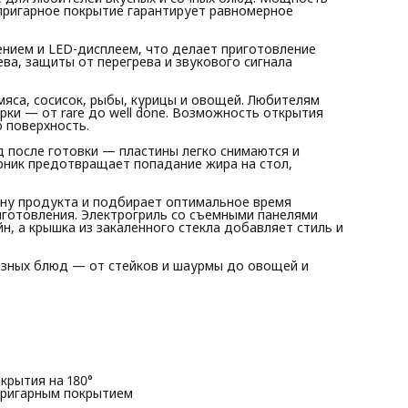
машине
ипригарное покрытие гарантирует равномерное
∙ Верхняя панель из закаленного стекла
ением и LED-дисплеем, что делает приготовление
ва, защиты от перегрева и звукового сигнала
.
мяса, сосисок, рыбы, курицы и овощей. Любителям
ки — от rare до well done. Возможность открытия
 поверхность.
 после готовки — пластины легко снимаются и
ник предотвращает попадание жира на стол,
ну продукта и подбирает оптимальное время
иготовления. Электрогриль со съемными панелями
, а крышка из закаленного стекла добавляет стиль и
азных блюд — от стейков и шаурмы до овощей и
крытия на 180°
пригарным покрытием