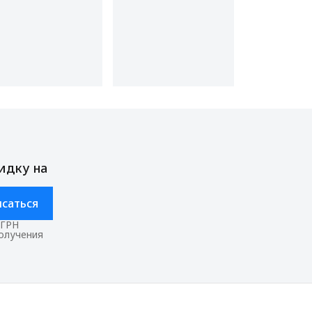
идку на
саться
ОГРН
получения