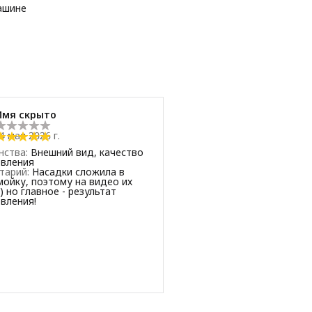
ашине
Имя скрыто
4 мая 2026 г.
нства
:
Внешний вид, качество
овления
тарий
:
Насадки сложила в
ойку, поэтому на видео их
) но главное - результат
вления!