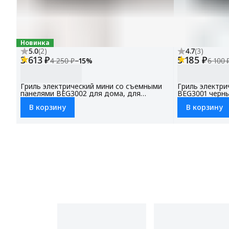
Новинка
5.0
(
2
)
4.7
(
3
)
3 613 ₽
5 185 ₽
4 250 ₽
−
15
%
6 100 
Гриль электрический мини со съемными
Гриль электри
панелями BEG3002 для дома, для
BEG3001 черн
шаурмы, защита от перегрева
2000 Вт, элек
В корзину
В корзину
съемные пане