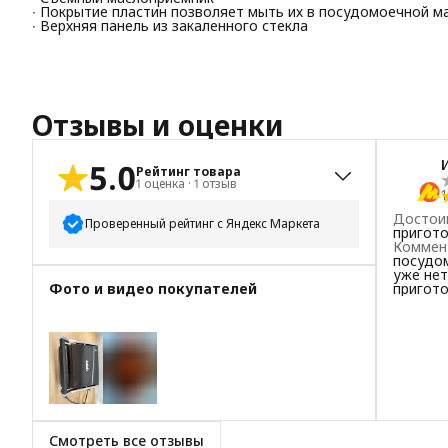
∙ Покрытие пластин позволяет мыть их в посудомоечной м
∙ Верхняя панель из закаленного стекла
Отзывы и оценки
5.0
Рейтинг товара
1
оценка
·
1
отзыв
1
Достои
Проверенный рейтинг с Яндекс Маркета
пригот
Коммен
посудом
5
звёзд
1
уже нет
Фото и видео покупателей
пригото
4
звезды
0
3
звезды
0
2
звезды
0
1
звезда
0
+
2
Смотреть все отзывы