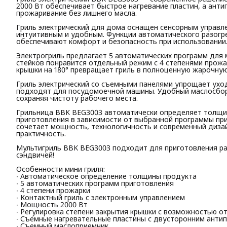
2000 Вт обеспечивает быстрое нагревание пластин, а ант
прожаривание без лишнего масла.
Гриль электрический для дома оснащен сенсорным управл
интуитивным и удобным. Функции автоматического разогре
обеспечивают комфорт и безопасность при использовании
Электрогриль предлагает 5 автоматических программ для 
стейков понравится отдельный режим с 4 степенями прожар
крышки на 180° превращает гриль в полноценную жарочную
Гриль электрический со съемными панелями упрощает уход
подходят для посудомоечной машины. Удобный маслосбор
сохраняя чистоту рабочего места.
Грильница BBK BEG3003 автоматически определяет толщи
приготовления в зависимости от выбранной программы пр
сочетает мощность, технологичность и современный дизайн
практичность.
Мультигриль BBK BEG3003 подходит для приготовления р
сэндвичей!
Особенности мини гриля:
∙ Автоматическое определение толщины продукта
∙ 5 автоматических программ приготовления
∙ 4 степени прожарки
∙ Контактный гриль с электронным управлением
∙ Мощность 2000 Вт
∙ Регулировка степени закрытия крышки с возможностью от
∙ Съемные нагревательные пластины с двусторонним анти
∙ Съемный маслоприемник