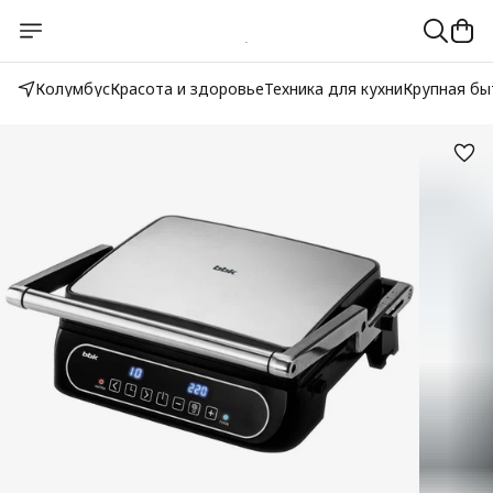
Колумбус
Красота и здоровье
Техника для кухни
Крупная бы