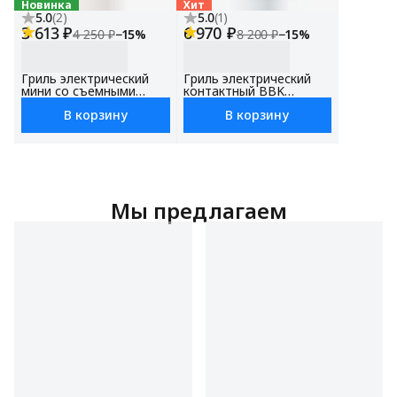
Новинка
Хит
5.0
(
2
)
5.0
(
1
)
3 613 ₽
6 970 ₽
4 250 ₽
−
15
%
8 200 ₽
−
15
%
Гриль электрический
Гриль электрический
мини со съемными
контактный BBK
панелями BEG3002 для
BEG3003 черный,
В корзину
В корзину
дома, для шаурмы,
мощность 2000 Вт,
защита от перегрева
сенсорное управление,
съемные панели
Мы предлагаем