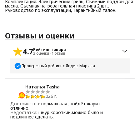
Комплектация: Электрический гриль, Съемный поддон для
масла, Съемная нагревательная пластина 2 шт.,
Руководство по эксплуатации, Гарантийный талон.
Отзывы и оценки
4.7
Рейтинг товара
3
оценки
·
1
отзыв
Проверенный рейтинг с Яндекс Маркета
5
звёзд
2
Наталья Tasha
4
звезды
1
12 июня 2026 г.
3
звезды
0
Достоинства
:
нормальная ,пойдёт жарит
2
звезды
0
отлично.
Недостатки
:
шнур короткий,можно было и
1
звезда
0
подлиннее сделать.