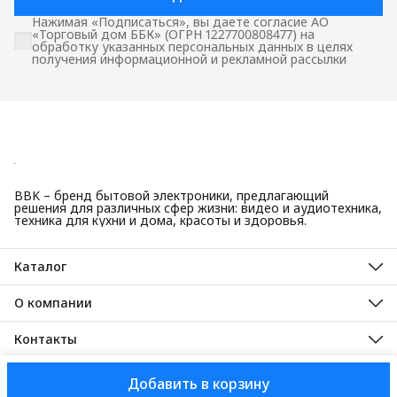
Нажимая «Подписаться», вы даете согласие АО
«Торговый дом ББК» (ОГРН 1227700808477) на
обработку указанных персональных данных в целях
получения информационной и рекламной рассылки
BBK – бренд бытовой электроники, предлагающий
решения для различных сфер жизни: видео и аудиотехника,
техника для кухни и дома, красоты и здоровья.
Каталог
Красота и здоровье
Техника для кухни
О компании
Крупная бытовая техника
О нас
Техника для дома
Гарантийные обязательства
Контакты
ТВ, аудио, видео
Авторизованные сервисные центры
Адрес
125445, город Москва, Ленинградское шоссе, дом 65, стр. 3
Добавить в корзину
АО Торговый дом ББК, 2025
Доставка
Оплата
Правила возврат
Телефон
8 (495) 587-40-82