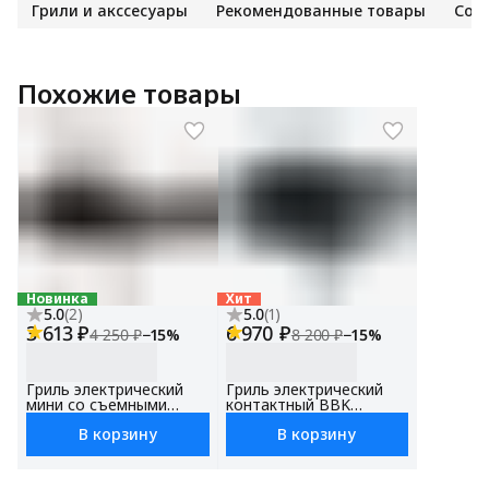
Грили и акссесуары
Рекомендованные товары
Соб
Похожие товары
Новинка
Хит
5.0
(
2
)
5.0
(
1
)
3 613 ₽
6 970 ₽
4 250 ₽
−
15
%
8 200 ₽
−
15
%
Гриль электрический
Гриль электрический
мини со съемными
контактный BBK
панелями BEG3002 для
BEG3003 черный,
В корзину
В корзину
дома, для шаурмы,
мощность 2000 Вт,
защита от перегрева
сенсорное управление,
съемные панели