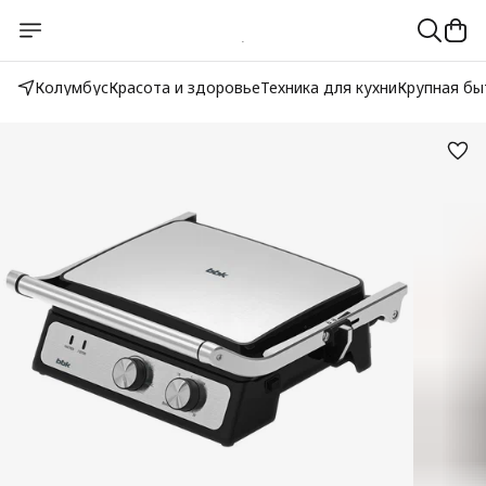
Колумбус
Красота и здоровье
Техника для кухни
Крупная бы