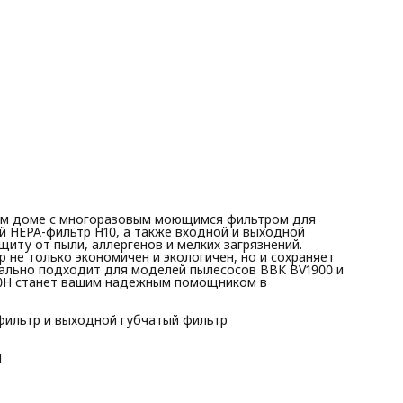
надежным помощником в поддержании чистоты и здоровь
вашего дома!
Особенности :
∙ В комплекте воздушный фильтр HEPA, входной губчатый
фильтр и выходной губчатый фильтр
∙ Уровень фильтрации HEPA-фильтра H10
∙ Многоразовый моющийся фильтр
∙ Предназначен для моделей пылесосов BBK BV1900, BV1901
Комплектация: Фильтры для пылесоса 3 шт.
шем доме с многоразовым моющимся фильтром для
й HEPA-фильтр H10, а также входной и выходной
иту от пыли, аллергенов и мелких загрязнений.
 не только экономичен и экологичен, но и сохраняет
ально подходит для моделей пылесосов BBK BV1900 и
00H станет вашим надежным помощником в
фильтр и выходной губчатый фильтр
1