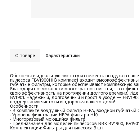
О товаре
Характеристики
Обеспечьте идеальную чистоту и свежесть воздуха в ва
пылесоса FBV1900H! В комплект входит высокоэффективны
губчатые фильтры, которые обеспечивают комплексную защ
Благодаря возможности многократного мытья, этот фильтр
свою эффективность на протяжении долгого времени. Иде
BV1901. Надежный, долговечный и прост в уходе — FBV19
поддержании чистоты и здоровья вашего дома!
Особенности :
∙ В комплекте воздушный фильтр HEPA, входной губчатый 
∙ Уровень фильтрации HEPA-фильтра H10
∙ Многоразовый моющийся фильтр
∙ Предназначен для моделей пылесосов BBK BV1900, BV190
Комплектация: Фильтры для пылесоса 3 шт.