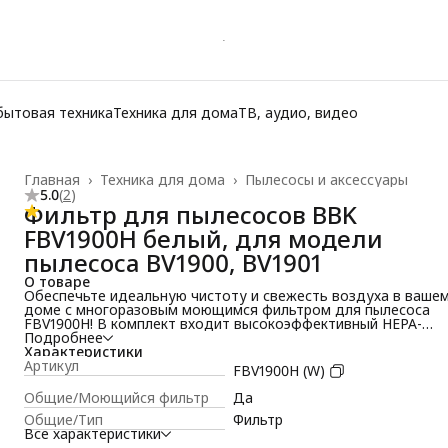
бытовая техника
Техника для дома
ТВ, аудио, видео
Главная
›
Техника для дома
›
Пылесосы и аксессуары
5.0
(
2
)
Фильтр для пылесосов BBK
FBV1900H белый, для модели
пылесоса BV1900, BV1901
О товаре
Обеспечьте идеальную чистоту и свежесть воздуха в ваше
доме с многоразовым моющимся фильтром для пылесоса
FBV1900H! В комплект входит высокоэффективный HEPA-
фильтр H10, а также входной и выходной губчатые фильтры
Подробнее
которые обеспечивают комплексную защиту от пыли,
Характеристики
аллергенов и мелких загрязнений. Благодаря возможности
Артикул
FBV1900H (W)
многократного мытья, этот фильтр не только экономичен и
экологичен, но и сохраняет свою эффективность на
Общие/Моющийся фильтр
Да
протяжении долгого времени. Идеально подходит для
Общие/Тип
Фильтр
моделей пылесосов BBK BV1900 и BV1901. Надежный,
Все характеристики
долговечный и прост в уходе — FBV1900H станет вашим