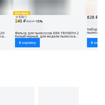
Выгодно
828 ₽
5.0
(
1
)
973 
340 ₽
400 ₽
−
15
%
Набор акс
пылесоса 
02H
Фильтр для пылесосов BBK FBV1801H-2
са
белый/черный, для модели пылесоса
BV1801, BV1802
В корзину
В корзи