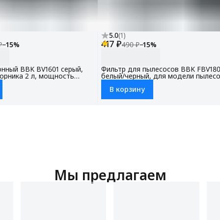
5.0
(
1
)
417 ₽
₽
−
15
%
490 ₽
−
15
%
нный BBK BV1601 серый,
Фильтр для пылесосов BBK FBV18
орника 2 л, мощность
белый/черный, для модели пылесо
0 Вт, НЕРА фильтр (модель
BV1801, BV1802
В корзину
насадки в комплекте
Мы предлагаем