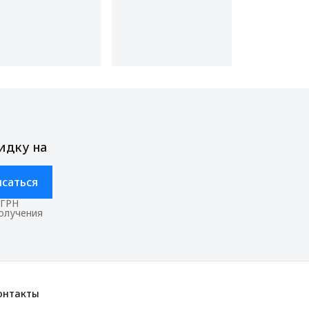
идку на
саться
ОГРН
получения
онтакты