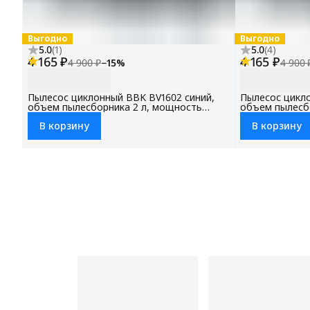
Выгодно
Выгодно
5.0
(
1
)
5.0
(
4
)
4 165 ₽
4 165 ₽
4 900 ₽
−
15
%
4 900 
Пылесос циклонный BBK BV1602 синий,
Пылесос цикло
объем пылесборника 2 л, мощность
объем пылесб
всасывания 300 Вт, НЕРА фильтр (модель
всасывания 30
В корзину
В корзину
FBV1601H), 3 насадки в комплекте
FBV1601H), 3 