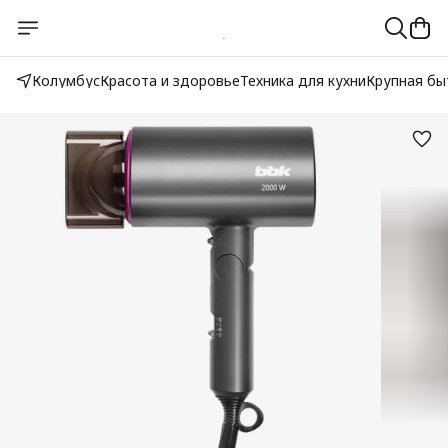
Колумбус
Красота и здоровье
Техника для кухни
Крупная бы